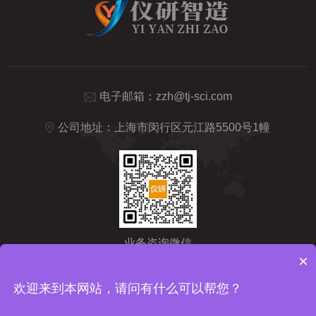
电子邮箱：
zzh@tj-sci.com
公司地址：上海市闵行区元江路5500号1幢
业务咨询微信
×
Copyright © 2026 仪研智造（上海）药检仪器有限公司版权所有
备
欢迎来到本网站，请问有什么可以帮您？
案号：沪ICP备2024092209号-1
sitemap.xml
技术支持：
化工仪