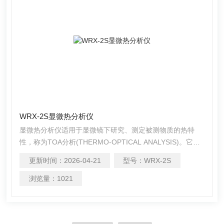
WRX-2S显微热分析仪
显微热分析仪适用于显微镜下研究、测定被测物质的热特
性，称为TOA分析(THERMO-OPTICAL ANALYSIS)。它既
可作为微量样品的熔点测定、切片样品的熔点测定，又可进
更新时间：
2026-04-21
型号：
WRX-2S
行生物工程热力学研究。在合成纤维、医药、化工、生物
学、矿物学、*罪学等领域均有广泛用途。
浏览量：
1021