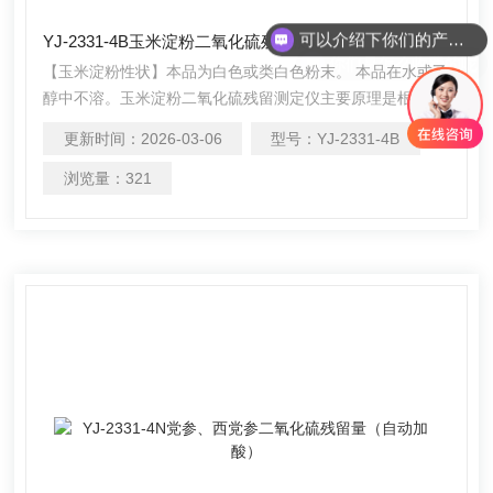
可以介绍下你们的产品么
YJ-2331-4B玉米淀粉二氧化硫残留测定仪
你们是怎么收费的呢
【玉米淀粉性状】本品为白色或类白色粉末。 本品在水或乙
醇中不溶。玉米淀粉二氧化硫残留测定仪主要原理是根据药
典中所提供的检测方法，将玉米淀粉以蒸馏法进行处理，样
更新时间：
2026-03-06
型号：
YJ-2331-4B
品中的亚硫酸盐系列物质加酸处理后转化为二氧化硫后，随
氮气流带入到含有双氧水的吸收瓶中，双氧水将其氧化为硫
浏览量：
321
酸根离子，采用酸碱滴定法测定，计算药材及饮片中的二氧
化硫残留量。本产品在严格遵循药典要求的基础上，整合加
热，蒸馏，水循环及氮吹等功能为一体