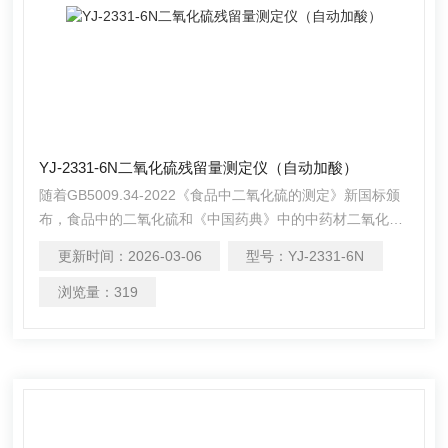
YJ-2331-6N二氧化硫残留量测定仪（自动加酸）
随着GB5009.34-2022《食品中二氧化硫的测定》新国标颁
布，食品中的二氧化硫和《中国药典》中的中药材二氧化硫
测定检测方法已完quan相同。仪研的二氧化硫残留量测定仪
更新时间：
2026-03-06
型号：
YJ-2331-6N
（自动加酸）在严格遵循国标要求的基础上， 整合加热，蒸
馏，氮吹，加酸，搅拌以及滴定等功能为一体，还可同时操
浏览量：
319
作1-6个样品(空白样，平行样)的处理，从面极大的提高了检
测数据的精度和减少了工作时间。