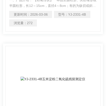
半圆柱形，长12～15cm，直径4～8cm；有的为纵切或斜切
的厚片，大小不一。表面黄白色或淡棕色，未去外皮的呈灰
更新时间：
2026-03-06
型号：
YJ-2331-4B
棕色。体重，质硬，富粉性，横切面可见由纤维形成的浅棕
色同心性环纹，纵切面可见由纤维形成的数条纵纹。气微，
浏览量：
272
味微甜。 粉葛二氧化硫残留测定仪主要原理是根据药典中所
提供的检测方法，将粉葛以蒸馏法进行处理