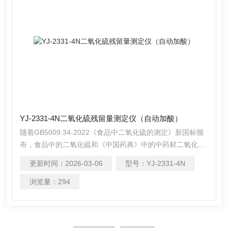
YJ-2331-4N二氧化硫残留量测定仪（自动加酸）
随着GB5009.34-2022《食品中二氧化硫的测定》新国标颁
布，食品中的二氧化硫和《中国药典》中的中药材二氧化硫
测定检测方法已完quan相同。仪研的 二氧化硫残留量测定
更新时间：
2026-03-06
型号：
YJ-2331-4N
仪（自动加酸）在严格遵循国标要求的基础上， 整合加热，
蒸馏，氮吹，加酸，搅拌以及滴定等功能为一体，还可同时
浏览量：
294
操作1-4个样品(空白样，平行样)的处理，从面极大的提高了
检测数据的精度和减少了工作时间。