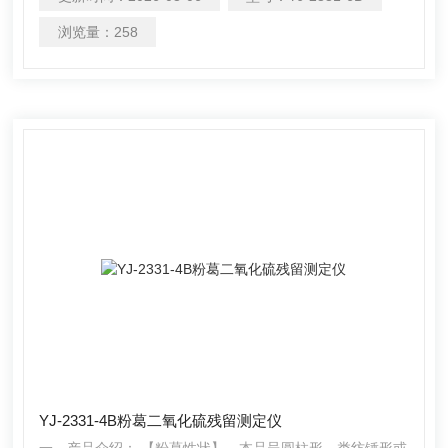
带入到含有双氧水的吸收瓶中，双氧水将其氧化为硫酸根离
子，采用酸碱滴定法测定，计算药材及饮片中的二氧化硫残
浏览量：
258
留量。本产品在严格遵循药典要求的基础上，整合加热，蒸
馏，水循环及氮吹等功能为一体，从而极大的提高了检测数
据的
YJ-2331-4B粉葛二氧化硫残留测定仪
一、产品介绍： 【粉葛性状】 本品呈圆柱形、类纺锤形或