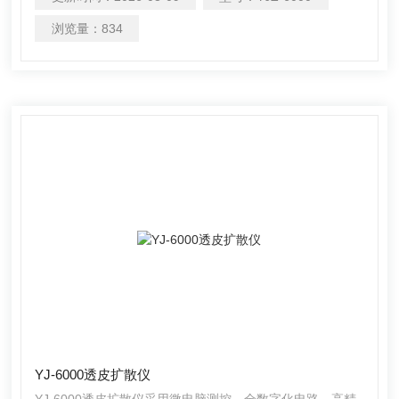
药的技术评价要求（2）》、《中国药典》、GB T 27818-
2021 《化学品 皮肤吸收 体外试验方法》标准。是药厂、学
浏览量：
834
校、科研单位及化妆品行业检验透皮释度的优良仪器。是药
厂、学校、科研单位及化妆品行业检验透皮释度的优良仪
器。
YJ-6000透皮扩散仪
YJ-6000透皮扩散仪采用微电脑测控，全数字化电路，高精