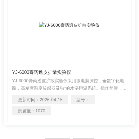
YJ-6000膏药透皮扩散实验仪
YJ-6000膏药透皮扩散实验仪采用微电脑测控，全数字化电
路，高精度温度传感器及独*的水浴恒温系统。操作简便，性
能可靠，数据精确。技术指标完*符合国家医药行业相关标
更新时间：
2026-04-15
型号：
准。是药厂、学校、科研单位及化妆品行业检验透皮释度的
仪器。
浏览量：
1070