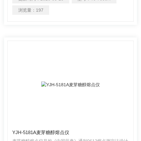
到样品熔化的全过程，自动检测实时图谱显示，方便用户准
确测得样品熔点和熔距。审计追踪：完整版审计追踪和用户
浏览量：
197
分级权限管理，超级管理员可以修改所有人密码和用户名并
可追溯，超级管理员可以修改所有操作员权限，用户帐号有
禁用和启用两个功能
YJH-5181A麦芽糖醇熔点仪
麦芽糖醇熔点仪是按《中国药典》通则0612熔点测定法设计