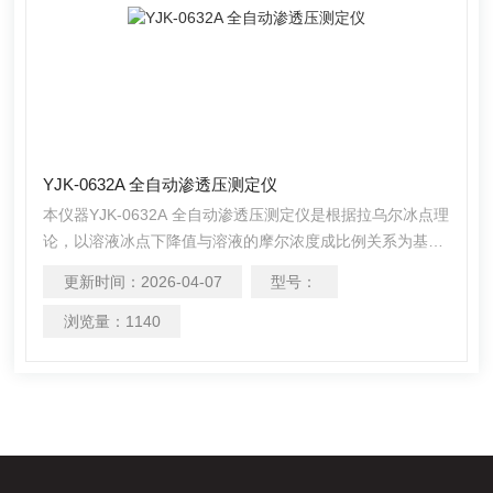
YJK-0632A 全自动渗透压测定仪
本仪器YJK-0632A 全自动渗透压测定仪是根据拉乌尔冰点理
论，以溶液冰点下降值与溶液的摩尔浓度成比例关系为基
础，采用高灵敏的感温元件测量不同溶液的冰点，进而得出
更新时间：
2026-04-07
型号：
所测溶液的渗透压摩尔浓度。广泛应用于制药、药物分析、
生物、食品医疗等领域的渗透压摩尔浓度的测试及研究。
浏览量：
1140