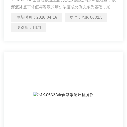
溶液冰点下降值与溶液的摩尔浓度成比例关系为基础，采用
高灵敏的感温元件测量不同溶液的冰点，进而得出所测溶液
更新时间：
2026-04-16
型号：
YJK-0632A
的渗透压摩尔浓度。广泛应用于制药、药物分析、生物、食
品医疗等领域的渗透压摩尔浓度的测试及研究。
浏览量：
1371