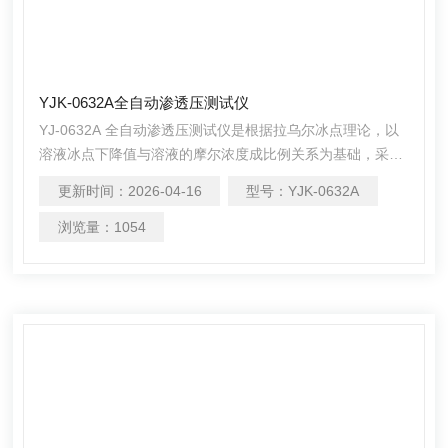
YJK-0632A全自动渗透压测试仪
YJ-0632A 全自动渗透压测试仪是根据拉乌尔冰点理论，以
溶液冰点下降值与溶液的摩尔浓度成比例关系为基础，采用
高灵敏的感温元件测量不同溶液的冰点，进而得出所测溶液
更新时间：
2026-04-16
型号：
YJK-0632A
的渗透压摩尔浓度。广泛应用于制药、药物分析、生物、食
品医疗等领域的渗透压摩尔浓度的测试及研究。
浏览量：
1054