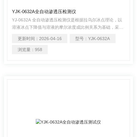
YJK-0632A全自动渗透压检测仪
YJ-0632A 全自动渗透压检测仪是根据拉乌尔冰点理论，以
溶液冰点下降值与溶液的摩尔浓度成比例关系为基础，采用
高灵敏的感温元件测量不同溶液的冰点，进而得出所测溶液
更新时间：
2026-04-16
型号：
YJK-0632A
的渗透压摩尔浓度。广泛应用于制药、药物分析、生物、食
品医疗等领域的渗透压摩尔浓度的测试及研究。
浏览量：
958