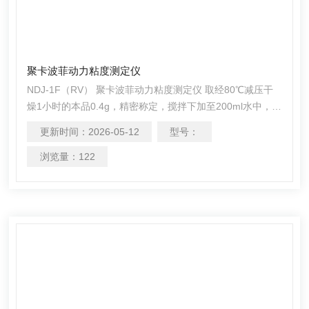
聚卡波菲动力粘度测定仪
NDJ-1F（RV） 聚卡波菲动力粘度测定仪 取经80℃减压干
燥1小时的本品0.4g，精密称定，搅拌下加至200ml水中，避
免粉末聚集成团，均匀分散后，降低搅拌速度，用15%氢氧
更新时间：
2026-05-12
型号：
化NA溶液调节pH值至7.3～7.8，混匀（应避免产生气
泡），在25℃下，选择合适的单柱形旋转黏度计，使用5号
浏览量：
122
转子或其他适宜的转子以每分钟20转的速度测定动力黏度
（通则0633第三法），应为2.0～12Pa·s。