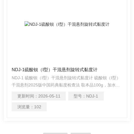
NDJ-1硫酸钡（Ⅰ型）干混悬剂旋转式黏度计
NDJ-1 硫酸钡（Ⅰ型）干混悬剂旋转式黏度计 硫酸钡（Ⅰ型）
干混悬剂2025版中国药典黏度检查法 取本品100g，加水
100ml制成混悬液，依法测定（通则0633第三法），用NDJ-
更新时间：
2026-05-11
型号：
NDJ-1
1型旋转式黏度计1号转子，每分钟60转，在25℃时的黏度
不得过0.015Pa•s。
浏览量：
102