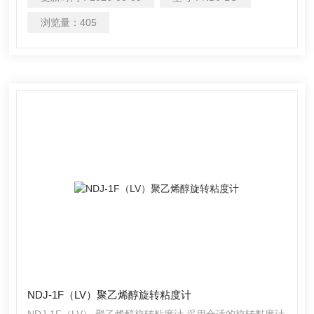
封剂、沥青、印刷油墨、巧克力、焦油、糖蜜、膏体、合成
聚合物、环氧聚合物、乙烯酯类、屋顶材料的微量进样粘度
浏览量：
405
测试。主要适合检测低剪切速率，低、中、高样品粘度。
NDJ-1F（LV）聚乙烯醇旋转粘度计
NDJ-1F（LV） 聚乙烯醇旋转粘度计 采用合适的旋转黏度计