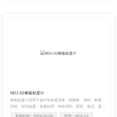
NDJ-1G锥板粘度计
锥板粘度计适用于低中等粘度流体：热熔胶、涂料、树脂、
淀粉、丝印油墨、表面处理、有机溶剂、霜类、食品、凝
胶、口香糖、塑料溶胶等。高粘度流体：胶粘剂、凝胶、密
更新时间：
2026-03-09
型号：
NDJ-1G