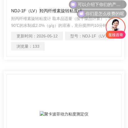
NDJ-1F（LV）羟丙纤维素旋转粘度计
你们是怎么收费的呢
羟丙纤维素旋转粘度计 取本品适量（按干燥品计算），加
90℃的水制成2.0%（g/g）的溶液，充分搅拌约10分钟，直
至颗粒得到均匀的分散和润湿（且瓶内壁无未溶解的样品颗
更新时间：
2026-05-12
型号：
NDJ-1F（LV）
粒），溶液置冰浴中冷却，冷却过程中继续搅匀，除去气泡
并用冷水调节重量。用适宜的单柱型旋转黏度计（以下条件
浏览量：
133
适用于Brookfield type LV model或效能相当的黏度计），在
20℃±0.1℃