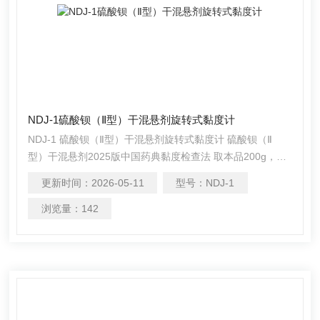
NDJ-1硫酸钡（Ⅱ型）干混悬剂旋转式黏度计
NDJ-1 硫酸钡（Ⅱ型）干混悬剂旋转式黏度计 硫酸钡（Ⅱ
型）干混悬剂2025版中国药典黏度检查法 取本品200g，加
水100ml制成混悬液，依法测定（通则0633第三法），用
更新时间：
2026-05-11
型号：
NDJ-1
NDJ-1型旋转式黏度计1号转子，每分钟30转，在25℃时的
黏度不得过0.150Pa•s。
浏览量：
142