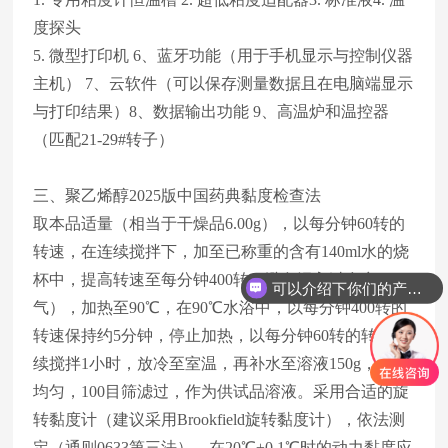
度探头
5. 微型打印机 6、蓝牙功能（用于手机显示与控制仪器
主机） 7、云软件（可以保存测量数据且在电脑端显示
与打印结果）8、数据输出功能 9、高温炉和温控器
（匹配21-29#转子）
三、聚乙烯醇2025版中国药典黏度检查法
取本品适量（相当于干燥品6.00g），以每分钟60转的
转速，在连续搅拌下，加至已称重的含有140ml水的烧
可以介绍下你们的产品么
杯中，提高转速至每分钟400转（避免混入过多空
你们是怎么收费的呢
气），加热至90℃，在90℃水浴中，以每分钟400转的
转速保持约5分钟，停止加热，以每分钟60转的转速连
续搅拌1小时，放冷至室温，再补水至溶液150g，搅拌
均匀，100目筛滤过，作为供试品溶液。采用合适的旋
转黏度计（建议采用Brookfield旋转黏度计），依法测
定（
通则0633
第三法），在20℃±0.1℃时的动力黏度应