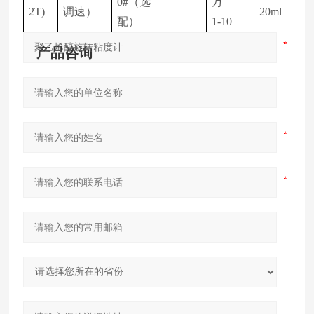
0#（选
万
2T)
调速）
20ml
配）
1-10
产品咨询