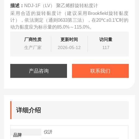
描述：
NDJ-1F（LV） 聚乙烯醇旋转粘度计
采用合适的旋转黏度计（建议采用Brookfield旋转黏度
计），依法测定（通则0633第三法），在20℃±0.1℃时的
动力黏度应为标示量的85.0%～115.0%。
厂商性质
更新时间
访问量
生产厂家
2026-05-12
117
产品咨询
联系我们
详细介绍
仪訮
品牌