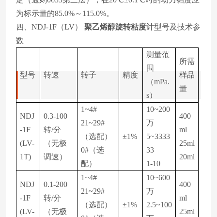
为标示量的85.0%～115.0%。
四、NDJ-1F（LV）
聚乙烯醇旋转粘度计
型号及技术参
数
测量范
所需
围
型号
转速
转子
精度
样品
（mPa.
量
s）
1~4#
10~200
NDJ
0.3-100
400
21~29#
万
-1F
转/分
ml
（选配）
±1%
5~3333
(LV-
（无极
25ml
0#（选
33
1T)
调速）
20ml
配）
1-10
1~4#
10~600
NDJ
0.1-200
400
21~29#
万
-1F
转/分
ml
（选配）
±1%
2.5~100
(LV-
（无极
25ml