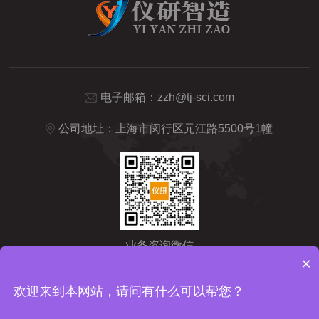
电子邮箱：
zzh@tj-sci.com
公司地址：上海市闵行区元江路5500号1幢
业务咨询微信
×
Copyright © 2026 仪研智造（上海）药检仪器有限公司版权所有
备
欢迎来到本网站，请问有什么可以帮您？
案号：沪ICP备2024092209号-1
sitemap.xml
技术支持：
化工仪