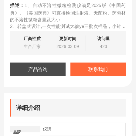
描述：
1、自动不溶性微粒检测仪满足2025版《中国药
典》、《美国药典》可直接检测注射液、无菌粉、药包材
的不溶性微粒含量及大小
2、转盘式设计,一次性能测试大输ye三批次样品，小针剂
五批样品 。更换样品时可以整个样品盘调换。减少更换样
厂商性质
更新时间
访问量
品的频率，仪器能自动测试打印计算出所需的结果。
3、透明防尘罩，便于观察样品杯的情况。
生产厂家
2026-03-09
423
4、滑动扇形样品投放口，防止外界对样品的污染。
5、设定有自动清洗功能，免去人为操作。
产品咨询
联系我们
详细介绍
仪訮
品牌