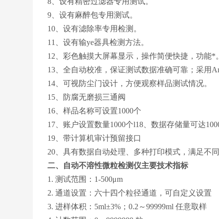
8、设有精密过滤器专用测试。
9、设有麻醉包专用测试。
10、设有滤除率专用检测。
11、设有输ye器具检测方法。
12、彩色触摸大屏幕显示，操作简便快捷，功能
13、全自动校准，保证测试数据准确可靠；采用An
14、可视防尘门设计，方便观察样品测试情况。
15、防腐无磨损三通阀
16、样品名称可设置1000个
17、账户设置数量1000个
l18、数据存储量可达100
19、带计算机审计预留接口
20、具有数据自动处理、多种打印模式，满足不
二、
自动不溶性微粒检测仪
主要技术指标
1. 测试范围：1-500μm
2. 通道设置：六十四个粒径通道，可自定义
3. 进样体积：5ml±3%；0.2～99999ml 任意取样