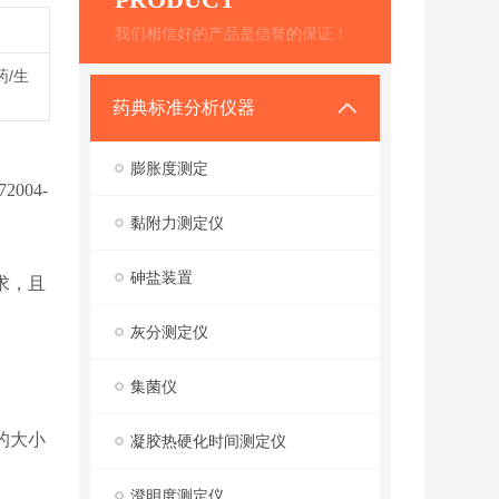
我们相信好的产品是信誉的保证！
药/生
药典标准分析仪器
膨胀度测定
004-
黏附力测定仪
。
砷盐装置
求，且
灰分测定仪
集菌仪
的大小
凝胶热硬化时间测定仪
澄明度测定仪