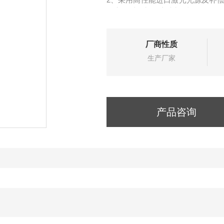
无电解质的检品直接检测。
3、采用进口高压注射泵取样系统
满足高粘度检品的检测要求
厂商性质
生产厂家
产品咨询