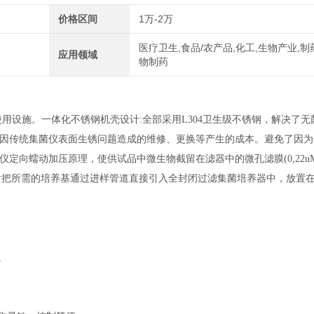
价格区间
1万-2万
医疗卫生,食品/农产品,化工,生物产业,制
应用领域
物制药
使用设施。一体化不锈钢机壳设计
:全部采用L304卫生级不锈钢，解决了无
因传统集菌仪表面生锈问题造成的维修、更换等产生的成本。避免了因为
向蠕动加压原理，使供试品中微生物截留在滤器中的微孔滤膜(0,22uM
，然后把所需的培养基通过进样管道直接引入全封闭过滤集菌培养器中，放置
。