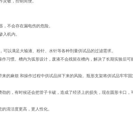
，作灵敏，控制简便。
电器，不会存在漏电伤的危险。
渗入机内。
R"四大档 位，可以满足大输液、粉针、水针等各种剂量供试品
的
过滤需求。
的操作习惯。槽内为弧形设计，废液不会残留在槽内，解决了长期实验后可
换带来的麻烦 和操作过程中供试品掉下来的风险。瓶形支架将供试品牢牢固
很费劲的，有时候还会把管子卡破，造成了经济上的损失，现在圆形卡口，
机壳的清洁度更高，更人性化。