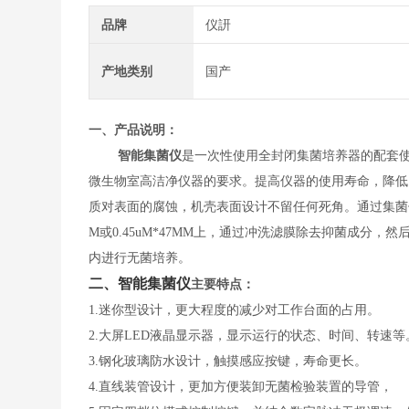
品牌
仪訮
产地类别
国产
一、
产品说明
：
智能集菌仪
是一次性使用全封闭集菌培养器的配套
微生物室高洁净仪器的要求。提高仪器的使用寿命，降低
质对表面的腐蚀，机壳表面设计不留任何死角。通过集菌仪定
M或0.45uM*47MM上，通过冲洗滤膜除去抑菌成分
内进行无菌培养。
二、
智能集菌仪
主要特点
：
1.迷你型设计，更大程度的减少对工作台面的占用。
2.大屏LED液晶显示器，显示运行的状态、时间、转速等
3.钢化玻璃防水设计，触摸感应按键，寿命更长。
4.直线装管设计，更加方便装卸无菌检验装置的导管，