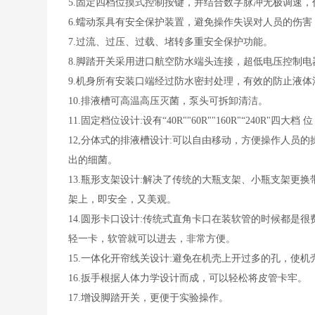
5.固定四档位摸式控制按键，并结合数字脉冲无极调速
6.蠕动泵具有安全保护装置，避免操作失误对人员的伤害
7.过流、过压、过载、堵转多重安全保护功能。
8.脚踏开关采用进口航空防水端头连接，超低电压控制
9.机身所有安装口端经过防水密封处理，有效的防止液体
10.排液槽可高温高压灭菌，泵头可拆卸清洁。
11.固定档位设计:设有“40R""60R""160R"“240
12,分体式的排液槽设计:可以自由移动，方便操作人员
出的细菌。
13.瓶形支架设计:解决了传统的大瓶支架、小瓶支架更
架上，即安全，又美观。
14.圆形卡口设计:传统式直角卡口在装软管的时候都是
轻一卡，软管就可以进去，非常方便。
15.一体化开帘线关设计:避免在机壳上开过多的孔，使
16.扳手根据人体力学设计而成，可以轻松将皮管卡牢。
17.增设脚踏开关，更便于实验操作。