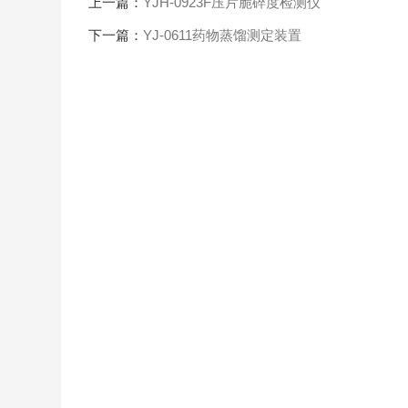
上一篇：
YJH-0923F压片脆碎度检测仪
下一篇：
YJ-0611药物蒸馏测定装置