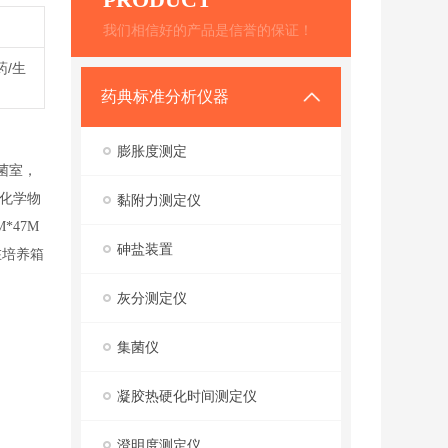
我们相信好的产品是信誉的保证！
药/生
药典标准分析仪器
膨胀度测定
菌室，
化学物
黏附力测定仪
*47M
砷盐装置
在培养箱
灰分测定仪
集菌仪
凝胶热硬化时间测定仪
澄明度测定仪