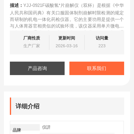
描述：
YJJ-0921F碳酸氢*片崩解仪（双杯）是根据《中华
人民共和国药典》有关口服固体制剂崩解时限检测的规定
而研制的机电一体化药检仪器。它的主要功用是提供一个
与人体胃器官相类似的试验环境，该仪器采用单片微电脑
控制系统，通过温度传感器对水浴温度进行恒温控制；通
厂商性质
更新时间
访问量
过两个同步电机对两组吊篮的升降运动时间分别进行控
制。
生产厂家
2026-03-16
223
产品咨询
联系我们
详细介绍
仪訮
品牌