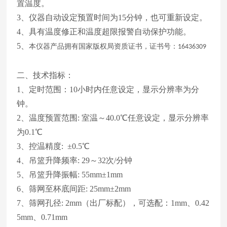
置温度。
3、仪器自动设定预置时间为15分钟，也可重新设定。
4、具有温度修正和温度超限报警自动保护功能。
5、
本仪器产品拥有国家版权局资质证书，证书号：
16436309
二、技术指标：
1、定时范围：10小时内任意设定，显示分辨率为分
钟。
2、温度预置范围: 室温～40.0℃任意设定，显示分辨率
为0.1℃
3、控温精度: ±0.5℃
4、吊篮升降频率: 29～32次/分钟
5、吊篮升降振幅: 55mm±1mm
6、筛网至杯底间距: 25mm±2mm
7、筛网孔径: 2mm（出厂标配），可选配：1mm、0.42
5mm、0.71mm