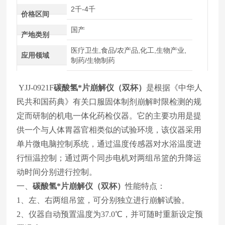
2千-4千
价格区间
国产
产地类别
医疗卫生,食品/农产品,化工,生物产业,
应用领域
制药/生物制药
YJJ-0921F
碳酸氢*片崩解仪（双杯）
是根据《中华人
民共和国药典》有关口服固体制剂崩解时限检测的规
定而研制的机电一体化药检仪器。它的主要功用是提
供一个与人体胃器官相类似的试验环境，该仪器采用
单片微电脑控制系统，通过温度传感器对水浴温度进
行恒温控制；通过两个同步电机对两组吊篮的升降运
动时间分别进行控制。
一、
碳酸氢*片崩解仪（双杯）
性能特点：
1、左、右两组吊篮，可分别独立进行崩解试验。
2、仪器自动预置温度为37.0℃，并可随时重新设定预