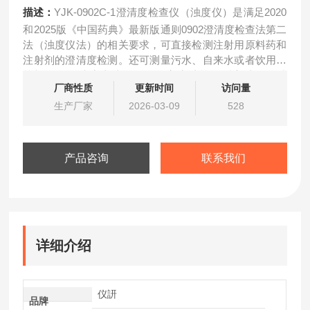
描述：
YJK-0902C-1澄清度检查仪（浊度仪）是满足2020
和2025版《中国药典》最新版通则0902澄清度检查法第二
法（浊度仪法）的相关要求，可直接检测注射用原料药和
注射剂的澄清度检测。还可测量污水、自来水或者饮用水
等样品。澄清度直读，不需要客户计算。测定结果更精
厂商性质
更新时间
访问量
准，使用更方便。仪器具备高精度滤光系统，有效避开杂
散光造成的数字漂移，使仪器更稳定，同时可支持客户自
生产厂家
2026-03-09
528
行做工作曲线等功能，使客户操作自如
产品咨询
联系我们
详细介绍
仪訮
品牌