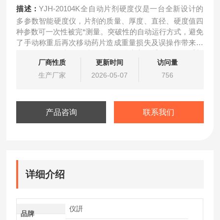
描述：
YJH-20104K全自动片剂硬度仪是一台全新设计的
多参数智能硬度仪，片剂的质量、厚度、直径、硬度值四
种参数可一次性被完*测量。突破性的自动运行方式，避免
了手动称重后再次移动药片造成重量损失及误操作带来的
假数据。体积小巧、结构精密、精度高、重复性好，重新
厂商性质
更新时间
访问量
定义了片剂物理参数检测的解决方案。
生产厂家
2026-05-07
756
产品咨询
联系我们
详细介绍
仪訮
品牌