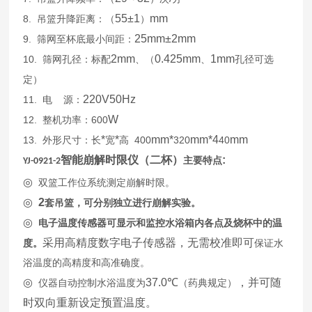
55±1
mm
8.
吊篮升降距离：（
）
25mm±2mm
9.
筛网至杯底最小间距：
2mm
0.425mm
1mm
10.
筛网孔径：标配
、（
、
孔径可选
定）
220V50Hz
11.
电
源：
W
12.
600
整机功率：
*
*
mm*
mm*4
mm
13.
400
320
40
外形尺寸：长
宽
高
智能
崩解
时限
仪（
二
杯）
:
主要特点
YJ-0921
-2
◎
双篮工作位系统测定崩解时限。
◎
2
套吊篮，可分别独立进行崩解实验。
◎
电子温度传感器可显示和监控水浴箱内各点及烧杯中的温
采用高精度数字电子传感器，无需校准即可
度。
保证水
浴温度的高精度和高准确度。
◎
37.0
℃
，
并可随
仪器自动控制水浴温度为
（药典规定）
时
双向
重新设定预置温度。