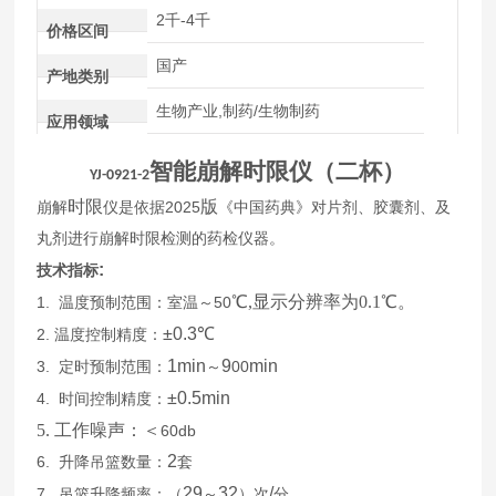
2千-4千
价格区间
国产
产地类别
生物产业,制药/生物制药
应用领域
智能
崩解
时限
仪（
二
杯）
YJ-0921
-2
时限
版
2025
崩解
仪是依据
《中国药典》对片剂、胶囊剂、及
丸剂进行崩解时限检测的药检仪器。
:
技术指标
℃,显示分辨率为0.1℃。
1.
50
温度预制范围：室温～
±0.3
℃
2.
温度控制精度：
1min
9
min
3.
00
定时预制范围：
～
±0.5min
4.
时间控制精度：
5.
工作噪声：＜
60db
2
6.
升降吊篮数量：
套
29
32
/
7.
吊篮升降频率：（
～
）次
分