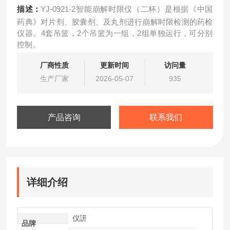
描述：
YJ-0921-2智能崩解时限仪（二杯）是根据《中国
药典》对片剂、胶囊剂、及丸剂进行崩解时限检测的药检
仪器。4套吊篮，2个吊篮为一组，2组单独运行，可分别
控制。
厂商性质
更新时间
访问量
生产厂家
2026-05-07
935
产品咨询
联系我们
详细介绍
仪訮
品牌