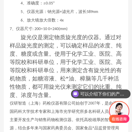
、准确度：±
°
4
0.05
、仪器光源：钠光源
滤光片，波长
5
+
589nm
、放大镜放大倍数：
6
4x
、仪器尺寸
×
×
7
: 200
10 0
240(mm)
旋光仪
是测定物质旋光度的仪器。通过对
样品旋光度的测定，可以确定样品的浓度、纯
度、糖度或含量。使用于化学工业、医院、高
等院校和科研单位，
用于化学工业、医院、高
等院校和科研单位，用来测定含有旋光性的有
机物质，如糖溶液、松*油、樟脑等几千种活
性物质，都可用旋光仪来测定它们的比重、纯
可以介绍下你们的产品么
度、浓度与含量。
仪研智造（上海）药检仪器有限公司始创于2007年，是由原中
国药科大学技术专家和上海市光学研究所多名科研人员组成，
主要开发生产与销售药物检测仪器。依托高校雄厚的智力资
源，结合多年来与国家药典委员会、国家食品*品监督管理局