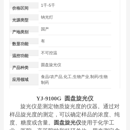
1千-5千
价格区间
钠光灯
光源类型
国产
产地类别
有
数显功能
不可控温
温控功能
圆盘旋光仪
产品种类
食品/农产品,化工,生物产业,制药/生物
应用领域
制药
YJ-9100G
圆盘
旋光仪
旋光仪
是测定物质旋光度的仪器。通过对
样品旋光度的测定，可以确定样品的浓度、纯
度、糖度或含量。
圆盘旋光仪
使用于化学工