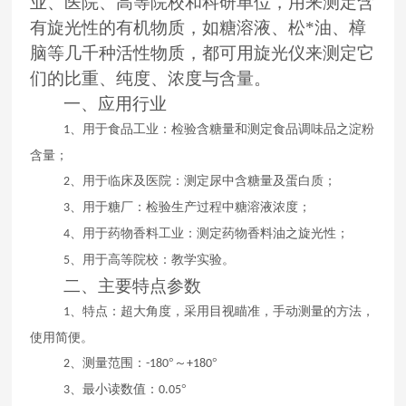
业、医院、高等院校和科研单位，用来测定含
有旋光性的有机物质，如糖溶液、松*油、樟
脑等几千种活性物质，都可用旋光仪来测定它
们的比重、纯度、浓度与含量。
一、应用行业
、用于食品工业：检验含糖量和测定食品调味品之淀粉
1
含量；
、用于临床及医院：测定尿中含糖量及蛋白质；
2
、用于糖厂：检验生产过程中糖溶液浓度；
3
、用于药物香料工业：测定药物香料油之旋光性；
4
、用于高等院校：教学实验。
5
二、主要特点参数
、特点：超大角度，采用目视瞄准，手动测量的方法，
1
使用简便。
、测量范围：
°～
°
2
-180
+180
、最小读数值：
°
3
0.05