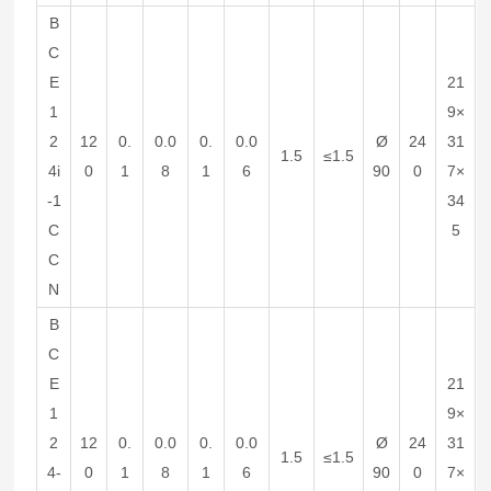
B
C
E
21
1
9×
2
12
0.
0.0
0.
0.0
Ø
24
31
1.5
≤1.5
4i
0
1
8
1
6
90
0
7×
-1
34
C
5
C
N
B
C
E
21
1
9×
2
12
0.
0.0
0.
0.0
Ø
24
31
1.5
≤1.5
4-
0
1
8
1
6
90
0
7×