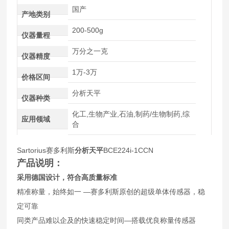
国产
产地类别
200-500g
仪器量程
万分之一克
仪器精度
1万-3万
价格区间
分析天平
仪器种类
化工,生物产业,石油,制药/生物制药,综
应用领域
合
Sartorius赛多利斯
分析天平
BCE224i-1CCN
产品说明：
采用德国设计，符合高质量标准
精准称量，始终如一 —赛多利斯原创的超级单体传感器，稳
定可靠
同类产品难以企及的快速稳定时间—搭载优良称量传感器