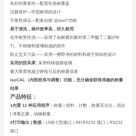
良好的重复性—配置矩形称重盘
过载保护—牢固耐用的设计
可靠性保证—配备自检“@start"功能
易于清洗，操作效率高，经久耐用
化学耐受性强——采用了由耐磨的聚对苯二甲酸丁二酯(PB
T)、不锈钢和玻璃制成的部件
防止交叉污染——采用一擦即净的材料和易于拆卸的设计
实用的防风罩:
采用特殊镀膜玻璃
最大限度地减少静电引起的称量误差
isoCAL
（内部校准与调整）功能，充分确保获得准确的称量
结果
产品特征：
1
内置 12 种应用程序：
称量 | 填料，计数，称量百分比，混合
| 净重总重，动物称量…
2
打印输出 | 数据：
USB-C型接口
；
9针RS232 接口
；
RS232
接口