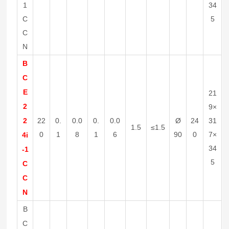
1
34
C
5
C
N
B
C
E
21
2
9×
2
22
0.
0.0
0.
0.0
Ø
24
31
1.5
≤1.5
0
1
8
1
6
90
0
7×
4i
34
-1
5
C
C
N
B
C