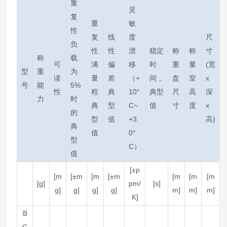
重
灵
复
重
敏
性
复
线
度
尺
负
性
性
漂
稳定
称
称
寸
称
载
可
满
偏
移
时
重
量
(宽
型
重
为
读
量
差
（+
间，
盘
室
x
号
能
5%
性
程
典
10°
典型
尺
高
深
力
时
典
型
C~
值
寸
度
x
的
型
值
+3
高)
典
值
0°
型
C）
值
[±p
[m
[±m
[m
[±m
[m
[m
[m
[g]
pm/
[s]
g]
g]
g]
g]
m]
m]
m]
K]
B
C