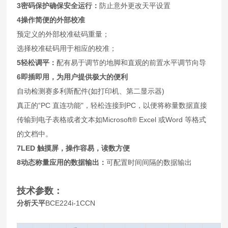
3
密码保护确保安全运行：
防止意外更改天平设置
4
操作简便的外部校准
预定义的外部校准砝码重量；
选择校准砝码用于相应的校准；
5
轻松调平：
配有易于调节的地脚和直观的前置水平调节向导
6
即插即用，为用户提供极大的便利
自动检测赛多利斯配件(如打印机、第二显示器)
真正的“PC 直连功能"，轻松连接到PC，以便将称量数据直接
传输到电子表格或者文本如Microsoft® Excel 或Word 等格式
的文档中。
7LED
触摸屏，操作容易，读数方便
8
动态称量应用的数据输出：
可配置时间间隔的数据输出
技术参数：
分析天平
BCE224i-1CCN