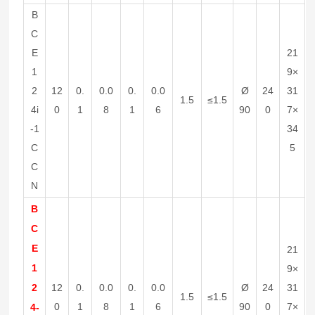
B
C
E
21
1
9×
2
12
0.
0.0
0.
0.0
Ø
24
31
1.5
≤1.5
4i
0
1
8
1
6
90
0
7×
-1
34
C
5
C
N
B
C
E
21
1
9×
2
12
0.
0.0
0.
0.0
Ø
24
31
1.5
≤1.5
0
1
8
1
6
90
0
7×
4-