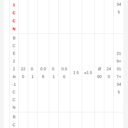
34
1
5
C
C
N
B
C
E
21
2
9×
2
22
0.
0.0
0.
0.0
Ø
24
31
1.5
≤1.5
4i
0
1
8
1
6
90
0
7×
-1
34
C
5
C
N
B
C