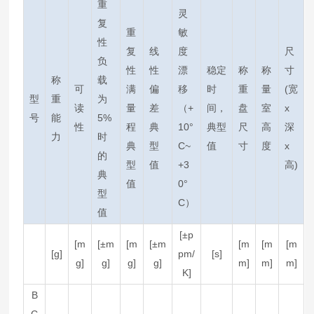
重
灵
复
重
敏
性
复
线
度
尺
负
性
性
漂
稳定
称
称
寸
称
载
可
满
偏
移
时
重
量
(宽
型
重
为
读
量
差
（+
间，
盘
室
x
号
能
5%
性
程
典
10°
典型
尺
高
深
力
时
典
型
C~
值
寸
度
x
的
型
值
+3
高)
典
值
0°
型
C）
值
[±p
[m
[±m
[m
[±m
[m
[m
[m
[g]
pm/
[s]
g]
g]
g]
g]
m]
m]
m]
K]
B
C