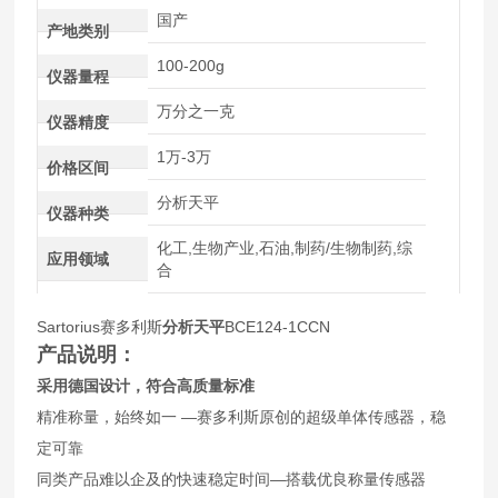
国产
产地类别
100-200g
仪器量程
万分之一克
仪器精度
1万-3万
价格区间
分析天平
仪器种类
化工,生物产业,石油,制药/生物制药,综
应用领域
合
Sartorius赛多利斯
分析天平
BCE124-1CCN
产品说明：
采用德国设计，符合高质量标准
精准称量，始终如一 —赛多利斯原创的超级单体传感器，稳
定可靠
同类产品难以企及的快速稳定时间—搭载优良称量传感器