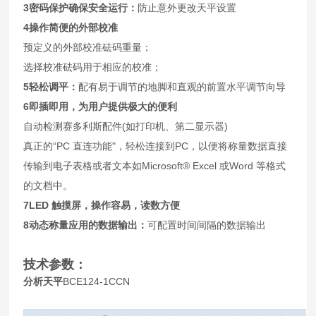
3
密码保护确保安全运行：
防止意外更改天平设置
4
操作简便的外部校准
预定义的外部校准砝码重量；
选择校准砝码用于相应的校准；
5
轻松调平：
配有易于调节的地脚和直观的前置水平调节向导
6
即插即用，为用户提供极大的便利
自动检测赛多利斯配件(如打印机、第二显示器)
真正的“PC 直连功能"，轻松连接到PC，以便将称量数据直接
传输到电子表格或者文本如Microsoft® Excel 或Word 等格式
的文档中。
7LED
触摸屏，操作容易，读数方便
8
动态称量应用的数据输出：
可配置时间间隔的数据输出
技术参数：
分析天平
BCE124-1CCN