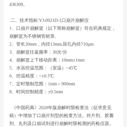
436309。
二、技术指标
:
YJ-0921D-1口崩片崩解仪
1、口崩片崩解篮（以下简称崩解篮）符合药典规定，
崩解篮为不锈钢管材质.
2、管长30mm，内径13mm,筛孔内径710µm
3、崩解篮往返频率：30次/分
4、崩解篮上下移动距离：10mm±1mm
5、水浴控温范围：（室温）~45℃
6、控温精度：<±0.3℃
7、定时预制范围：1min～900min
8、时间控制精度：±0.5min
《中国药典》2020年版崩解时限检查法（征求意见
稿）中增加了口崩片剂型的检查方法。
对片剂、胶囊
剂、丸剂及口崩试剂进行崩解时限检测的药检仪器。