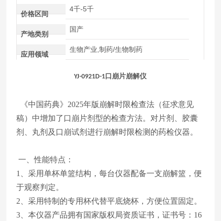
4千-5千
价格区间
国产
产地类别
生物产业,制药/生物制药
应用领域
口崩片崩解仪
YJ-0921D-1
《中国药典》2025年版崩解时限检查法（征求意见
稿）中增加了口崩片剂型的检查方法。
对片剂、胶囊
剂、丸剂及口崩试剂进行崩解时限检测的药检仪器。
一、性能特点：
1、采用单杯单篮结构，每台仪器配备一支崩解篮，便
于观察判定。
2、采用特制的专用杯代替平底烧杯，方便位置固定。
3、本仪器产品拥有国家版权局资质证书，证书号：16