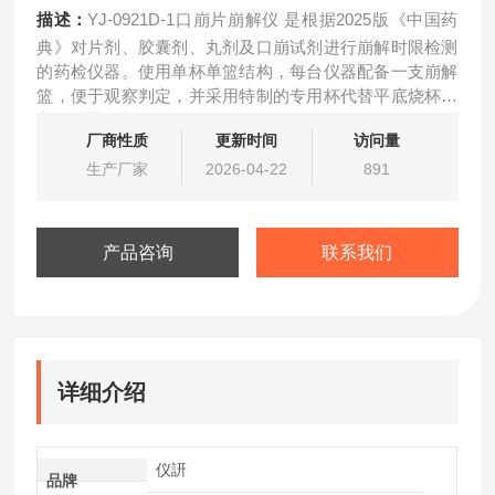
描述：
YJ-0921D-1口崩片崩解仪 是根据2025版《中国药
典》对片剂、胶囊剂、丸剂及口崩试剂进行崩解时限检测
的药检仪器。使用单杯单篮结构，每台仪器配备一支崩解
篮，便于观察判定，并采用特制的专用杯代替平底烧杯，
方便位置固定。
厂商性质
更新时间
访问量
生产厂家
2026-04-22
891
产品咨询
联系我们
详细介绍
仪訮
品牌