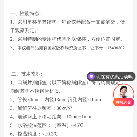
一、性能特点：
1、采用单杯单篮结构，每台仪器配备一支崩解篮，便
于观察判定。
2、采用特制的专用杯代替平底烧杯，方便位置固定。
3、
本仪器产品拥有国家版权局资质证书，证书号：
16436309
二、技术指标
:
现在有优惠活动吗
1、口崩片崩解篮（以下简称崩解篮）符合药典规定，
可以介绍下你们的产品么
崩解篮为不锈钢管材质.
2、管长30mm，内径13mm,筛孔内径710µm
3、崩解篮往返频率：30次/分
4、崩解篮上下移动距离：10mm±1mm
5、水浴控温范围：（室温）~45℃
6、控温精度：<±0.3℃