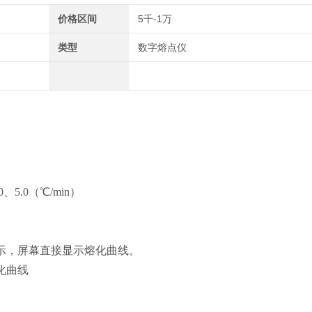
价格区间
5千-1万
类型
数字熔点仪
0、5.0（℃/min）
示，屏幕直接显示熔化曲线。
化曲线