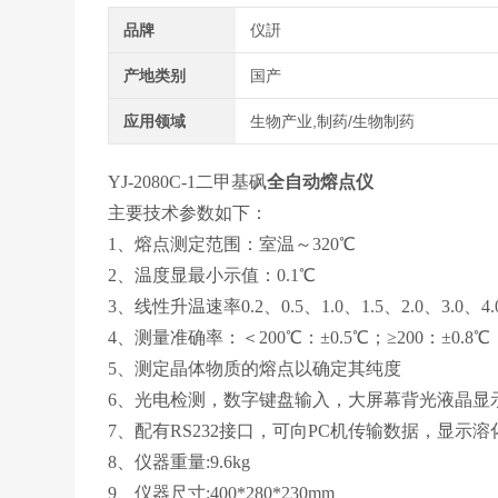
品牌
仪訮
产地类别
国产
应用领域
生物产业,制药/生物制药
YJ-2080C-1二甲基砜
全自动熔点仪
主要技术参数如下：
1、熔点测定范围：室温～320℃
2、温度显最小示值：0.1℃
3、线性升温速率0.2、0.5、1.0、1.5、2.0、3.0、4.
4、测量准确率：＜200℃：±0.5℃；≥200：±0.8℃
5、测定晶体物质的熔点以确定其纯度
6、光电检测，数字键盘输入，大屏幕背光液晶显
7、配有RS232接口，可向PC机传输数据，显示溶
8、仪器重量:9.6kg
9、仪器尺寸:400*280*230mm