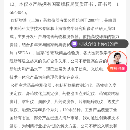
12、本仪器产品拥有国家版权局资质证书，证书号：1
6643045。
仪研智造（上海）药检仪器有限公司始创于2007年，是由原
中国药科大学技术专家和上海市光学研究所多名科研人员组
成，主要开发生产与销售药物检测仪器。依托高校雄厚的智力
可以介绍下你们的产品么
资源，结合多年来与国家药典委员会、国家食品*品监督管理
局（SFDA）、国家/省/市级药品检验所、各大医药教学/科研
院所等建立起来的良好合作关系，公司不断提高自身的科技创
新能力和产品水平，现已发展为以电子信息、光机电、计算机
技术一体化产品为主的现代化制造企业。
公司主营药品检测仪器，包括药物黏度测定仪、药物锥入度
测定仪、膏药软化点测定仪、药物凝固点测定仪、药物旋转粘
度计、溶出仪、崩解仪、片剂硬度仪、片剂脆碎度仪、透皮扩
散仪、融变仪等60多个系列，120余品种。主要产品覆盖了全
国所有省区，部分产品已进入海外市场。我司通过创新和技术
进步，为制药行业提供*进的解决方案。公司不断投入研发和