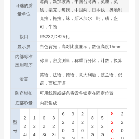
港两，新加坡两，中国台湾两，英厘，英
可选的质
钱，毫克，每磅，中国两，日本钱，奥地利
量单位
克拉，拖拉，铢，斯米加尔，吨，磅，盎
司，牛顿
接口
RS232,DB25孔
显示屏
白色背光，高对比度显示，数值高度15mm
内部标准
称量，密度测量，称重百分比，计数，换算
应用程序
英语，法语，德语，意大利语，波兰语，俄
语言
语，西班牙语
防盗锁扣
可用线缆或链条将设备锁定在固定位置
底部称量
内部集成
8
6
3
2
2
2
1
6
3
8
5
型
2
2
2
2
2
2
2
2
2
2
2
号
0
0
0
0
0
4i
4i
3i
3i
2i
2i
2i
2i
2i
1i