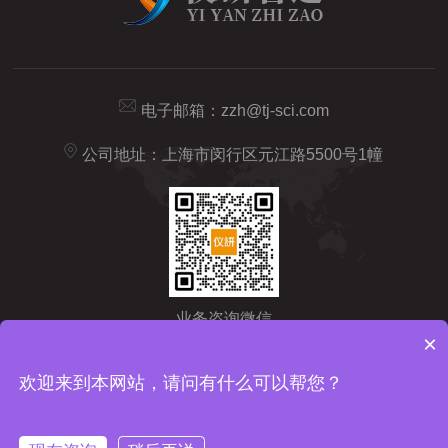
电子邮箱：
zzh@tj-sci.com
公司地址：上海市闵行区元江路5500号1幢
业务咨询微信
×
Copyright © 2026 仪研智造（上海）药检仪器有限公司版权所有
备
欢迎来到本网站，请问有什么可以帮您？
案号：沪ICP备2024092209号-1
sitemap.xml
技术支持：
化工仪
器网
管理登陆