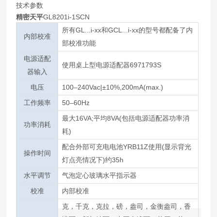
技术参数
精密天平
GL8201i-1SCN
所有GL...i-xx和GCL...i-xx的型号都配备了内
内部校准
部校准功能
电源适配
使用桌上型电源适配器6971793S
器输入
电压
100–240Vac|±10%,200mA(max.)
工作频率
50–60Hz
最大16VA;平均8VA(包括电源适配器功率消
功率消耗
耗)
配合外部可充电电池YRB11Z使用(显示背光
操作时间
灯点亮情况下)约35h
水平调节
气泡定心玻璃水平指示器
校准
内部校准
克，千克，克拉，磅，盎司，金衡盎司，香