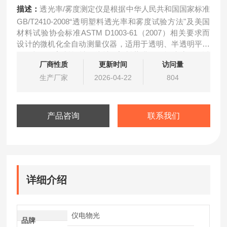
描述：
透光率/雾度测定仪是根据中华人民共和国国家标准
GB/T2410-2008“透明塑料透光率和雾度试验方法"及美国
材料试验协会标准ASTM D1003-61（2007）相关要求而
设计的微机化全自动测量仪器，适用于透明、半透明平行
平面样器（塑料板材、片材、塑料薄膜、平板玻璃）的透
厂商性质
更新时间
访问量
光率、透射雾度的测试，在国防科研及工农为生产中具有
广泛的应用领域。
生产厂家
2026-04-22
804
产品咨询
联系我们
详细介绍
仪电物光
品牌