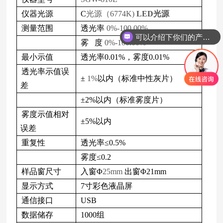
仪器光源
C
光源（6774K)
LED光源
测量范围
透光率
0%-100.00%
可以介绍下你们的产品么
雾
度
0%-100.00%
最小示值
透光率0.01%，雾度0.01%
透光率示值误
±
1%
以内（标准中性灰片）
差
±2%以内（标准雾度片）
雾度示值相对
±5%以内
误差
重复性
透光率≤0.5%
雾度≤
0.2
样品窗尺寸
入窗Φ
25mm
出窗Φ
21mm
显示方式
7
寸彩色液晶屏
通信接口
USB
数据储存
1000
组