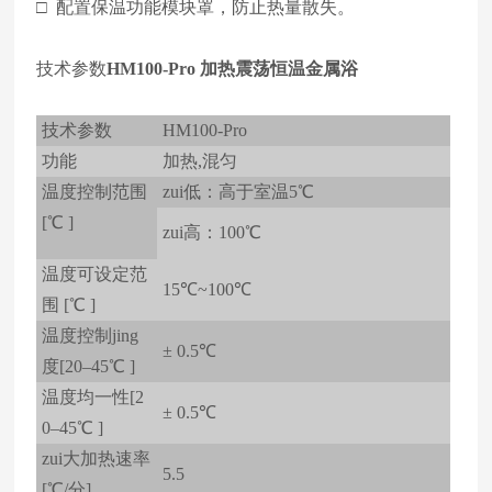
□ 配置保温功能模块罩，防止热量散失。
技术参数
HM100-Pro 加热震荡恒温金属浴
技术参数
HM100-Pro
功能
加热,混匀
温度控制范围
zui低：高于室温5℃
[℃ ]
zui高：100℃
温度可设定范
15℃~100℃
围 [℃ ]
温度控制jing
± 0.5℃
度[20–45℃ ]
温度均一性[2
± 0.5℃
0–45℃ ]
zui大加热速率
5.5
[℃/分]