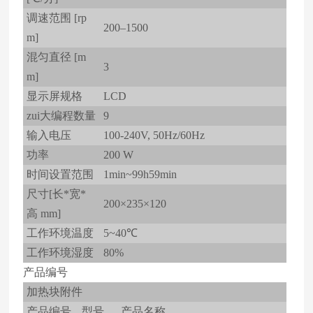
调速范围 [rp
200–1500
m]
混匀直径 [m
3
m]
显示屏规格
LCD
zui大编程数量
9
输入电压
100-240V, 50Hz/60Hz
功率
200 W
时间设置范围
1min~99h59min
尺寸[长*宽*
200×235×120
高 mm]
工作环境温度
5~40℃
工作环境湿度
80%
产品编号
加热块附件
产品编号
型号
产品名称