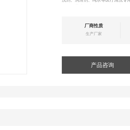
子、换药碗、烧杯、奶瓶等医疗用
厂商性质
生产厂家
产品咨询