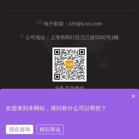
电子邮箱：
zzh@tj-sci.com
公司地址：上海市闵行区元江路5500号1幢
业务咨询微信
×
Copyright © 2026 仪研智造（上海）药检仪器有限公司版权所有
备
欢迎来到本网站，请问有什么可以帮您？
案号：沪ICP备2024092209号-1
sitemap.xml
技术支持：
化工仪
器网
管理登陆
现在咨询
稍后再说