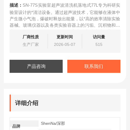
描述：
SN-77S实验室超声波清洗机落地式77L专为科研实
验室设计的*清洁设备。通过超声波技术，它能够在液体中
产生微小气泡，爆破时释放出能量，以*高的效率清除实验
器械、玻璃仪器以及各类实验容器上的污垢、沉积物和微
生物。设备的自动化操作使得设定和控制清洗过程变得简
厂商性质
更新时间
访问量
单，数字控制面板可调节超声波清洗时间、温度等参数，
确保清洗的精准度和可靠性。
生产厂家
2026-05-07
515
产品咨询
联系我们
详细介绍
ShenNa/深那
品牌