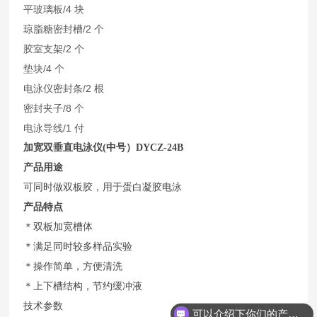
平玻璃板/4 块
琼脂糖密封槽/2 个
胶室支架/2 个
垫块/4 个
电泳仪密封条/2 根
密封夹子/8 个
电泳导线/1 付
加宽双垂直电泳仪(中号）
DYCZ-24B
产品用途
可同时做双板胶，用于蛋白凝胶电泳
产品特点
＊双板加宽槽体
＊满足同时较多样品实验
＊操作简单，方便清洗
＊上下槽结构，节约缓冲液
技术参数
可以介绍下你们的产品么