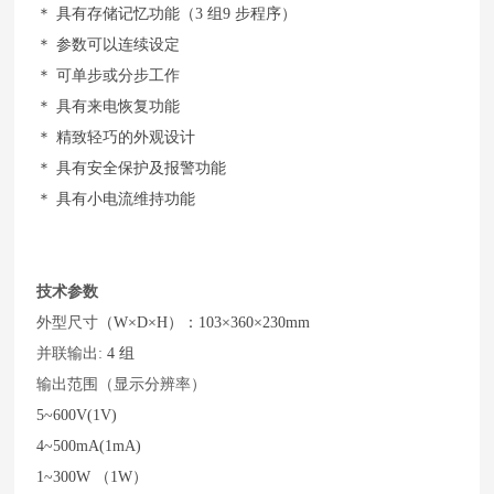
＊ 具有存储记忆功能（3 组9 步程序）
＊ 参数可以连续设定
＊ 可单步或分步工作
＊ 具有来电恢复功能
＊ 精致轻巧的外观设计
＊ 具有安全保护及报警功能
＊ 具有小电流维持功能
技术参数
外型尺寸
（W×D×H）：103×360×230mm
并联输出:
4 组
输出范围（显示分辨率）
5~600V(1V)
4~500mA(1mA)
1~300W （1W）