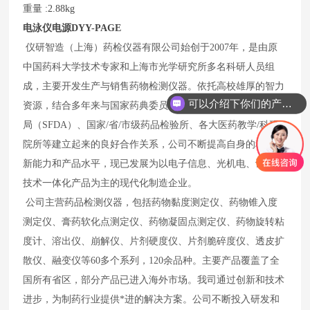
重量
:2.88kg
电泳仪电源
DYY-PAGE
仪研智造（上海）药检仪器有限公司始创于2007年，是由原
中国药科大学技术专家和上海市光学研究所多名科研人员组
成，主要开发生产与销售药物检测仪器。依托高校雄厚的智力
可以介绍下你们的产品么
资源，结合多年来与国家药典委员会、国家食品*品监督管理
局（SFDA）、国家/省/市级药品检验所、各大医药教学/科研
院所等建立起来的良好合作关系，公司不断提高自身的科技创
新能力和产品水平，现已发展为以电子信息、光机电、计算机
技术一体化产品为主的现代化制造企业。
公司主营药品检测仪器，包括药物黏度测定仪、药物锥入度
测定仪、膏药软化点测定仪、药物凝固点测定仪、药物旋转粘
度计、溶出仪、崩解仪、片剂硬度仪、片剂脆碎度仪、透皮扩
散仪、融变仪等60多个系列，120余品种。主要产品覆盖了全
国所有省区，部分产品已进入海外市场。我司通过创新和技术
进步，为制药行业提供*进的解决方案。公司不断投入研发和