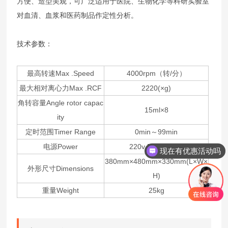
方便、造型美观，可广泛适用于医院、生物化学等科研实验室
对血清、血浆和医药制品作定性分析。
技术参数：
最高转速Max .Speed
4000rpm（转/分）
最大相对离心力Max .RCF
2220(×g)
角转容量Angle rotor capac
15ml×8
ity
定时范围Timer Range
0min～99min
电源Power
220v 50Hz 180w
现在有优惠活动吗
380mm×480mm×330mm(L×W×
外形尺寸Dimensions
H)
重量Weight
25kg