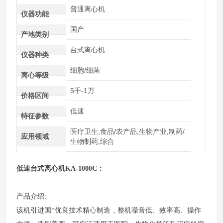
普通离心机
仪器功能
国产
产地类别
台式离心机
仪器种类
细胞/细菌
离心等级
5千-1万
价格区间
低速
特征参数
医疗卫生,食品/农产品,生物产业,制药/
应用领域
生物制药,综合
低速台式离心机
KA-1000C：
产品介绍:
该机引进国*优良技术精心制造，整机噪音低、效率高、操作