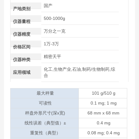
国产
产地类别
500-1000g
仪器量程
万分之一克
仪器精度
1万-3万
价格区间
精密天平
仪器种类
化工,生物产业,石油,制药/生物制药,综
应用领域
合
最大秤量
101 g/510 g
可读性
0.1 mg; 1 mg
秤盘外形尺寸(深x宽)
68 mm x 68 mm
线性误差（典型值）±
0.4 mg
重复性（典型）
0.08 mg; 0.4 mg