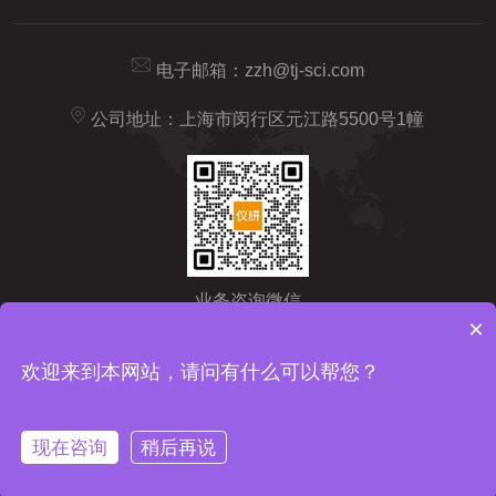
电子邮箱：
zzh@tj-sci.com
公司地址：上海市闵行区元江路5500号1幢
业务咨询微信
×
Copyright © 2026 仪研智造（上海）药检仪器有限公司版权所有
备
欢迎来到本网站，请问有什么可以帮您？
案号：沪ICP备2024092209号-1
sitemap.xml
技术支持：
化工仪
器网
管理登陆
现在咨询
稍后再说