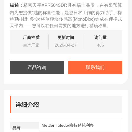
描述：
精密天平XPR504SDR具有瑞士品质，在有限预算
内为您提供*越的称量性能，是您日常工作的得力助手。梅
特勒-托利多*次将单模块传感器(MonoBloc)集成在便携式
天平内——您可以在任何需要的地方进行精确称量。
厂商性质
更新时间
访问量
生产厂家
2026-04-27
486
产品咨询
联系我们
详细介绍
Mettler Toledo/梅特勒托利多
品牌