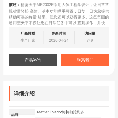
描述：
精密天平ME2002E采用人体工程学设计，让日常常
规称量轻松 高效。基本功能唾手可得，日复一日为您提供
精确可靠的称量 结果。但您还可以获得更多。这些坚固的
通用型天平不仅让您在日常任务中可以 直观操作，并快速
获得结果，而且易于清洁，配有前置水平调节脚，仅需按
厂商性质
更新时间
访问量
动一键就可以进行内部校准。
生产厂家
2026-04-24
749
产品咨询
联系我们
详细介绍
Mettler Toledo/梅特勒托利多
品牌