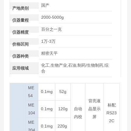
国产
产地类别
2000-5000g
仪器量程
百分之一克
仪器精度
1万-3万
价格区间
精密天平
仪器种类
化工,生物产业,石油,制药/生物制药,综
应用领域
合
ME
0.1mg
52g
54
背亮液
ME
标配
0.1mg
120g
自动
晶显示
104
RS23
内校
屏
2C
ME
0.1mg
220g
204