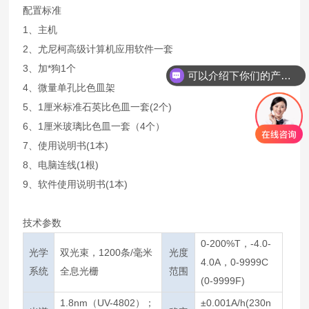
配置标准
1、主机
2、尤尼柯高级计算机应用软件一套
3、加*狗1个
可以介绍下你们的产品么
你们是怎么收费的呢
4、微量单孔比色皿架
5、1厘米标准石英比色皿一套(2个)
6、1厘米玻璃比色皿一套（4个）
7、使用说明书(1本)
8、电脑连线(1根)
9、软件使用说明书(1本)
技术参数
0-200%T，-4.0-
光学
双光束，1200条/毫米
光度
4.0A，0-9999C
系统
全息光栅
范围
(0-9999F)
1.8nm（UV-4802）；
±0.001A/h(230n