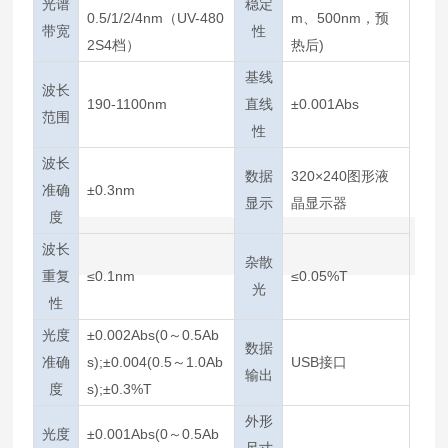
光谱
稳定
0.5/1/2/4nm（UV-480
m、500nm，预
带宽
性
2S4档）
热后)
基线
波长
190-1100nm
直线
±0.001Abs
范围
性
波长
数据
320×240图形液
准确
±0.3nm
显示
晶显示器
度
波长
杂散
重复
≤0.1nm
≤0.05%T
光
性
光度
±0.002Abs(0～0.5Ab
数据
准确
s);±0.004(0.5～1.0Ab
USB接口
输出
度
s);±0.3%T
外形
光度
±0.001Abs(0～0.5Ab
尺寸