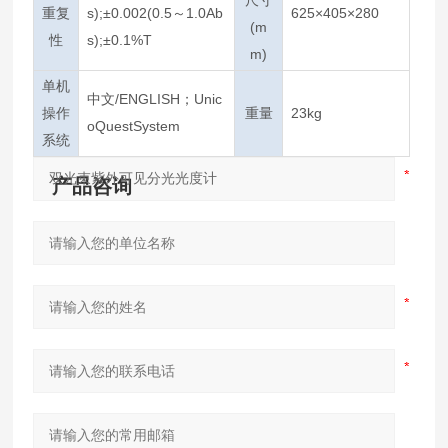
重复
s);±0.002(0.5～1.0Ab
625×405×280
(m
性
s);±0.1%T
m)
单机
中文/ENGLISH；Unic
操作
重量
23kg
oQuestSystem
系统
产品咨询