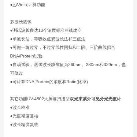
●△A/min,计算功能
多波长测试
●测试波长多达10个浓度标准曲线建立
●单波长法，等吸收点双波长法和三点法
●可做一阶过零，不过零线性回归和二阶、三阶曲线拟合
DNA/Protein试验
●自动试验，测试波长缺省值为260nm、280nm和320nm，也
可修改
●可计算DNA,Protein的浓度和Ratio(比率)
其它功能
UV-4802大屏幕扫描型
双光束紫外可见分光光度计
●波长校准
●光度精度复核
●波长精度复核