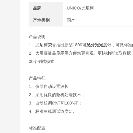
品牌
UNICO/尤尼柯
产地类别
国产
产品说明
1、尤尼柯荣誉推出新型1800
可见分光光度计
，可做标准
2、大屏幕液晶显示屏方便您更直观、更快捷的读取数据
00个测试模式
产品特征
1、仪器自动设置波长
2、采用优良的微机处理技术；
3、自动校调0%T和100%T；
4、标准曲线测试浓度C；
标准配置