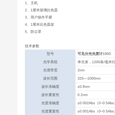
1、主机
2、1厘米玻璃比色皿
3、用户操作手册
4、1厘米比色皿架
5、防尘罩
技术参数
型号
可见分光光度计
1800
光学系统
单光束，1200条/毫米
光谱带宽
2nm
波长范围
325—1000nm
波长准确度
±0.8nm
波长重复性
0.2nm
光度准确度
±0.002Abs（0~0.5Ab
光度重复性
±0.001Abs（0~0.5Ab