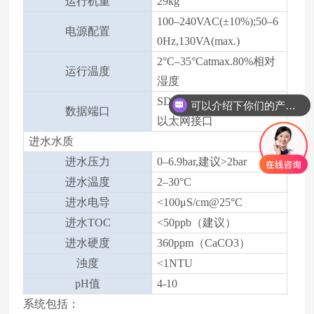
运行机重
29kg
100–240VAC(±10%);50–6
电源配置
0Hz,130VA(max.)
2°C–35°Catmax.80%相对
运行温度
湿度
SD卡接口，RS232端口，
可以介绍下你们的产品么
数据端口
以太网接口
进水水质
进水压力
0–6.9bar,建议>2bar
进水温度
2–30°C
进水电导
<100μS/cm@25°C
进水TOC
<50ppb（建议）
进水硬度
360ppm（CaCO3）
浊度
<1NTU
pH值
4-10
系统包括：