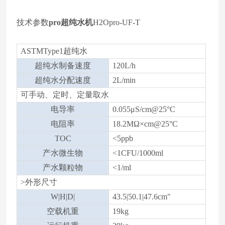
技术参数
pro超纯水机
H2Opro-UF-T
ASTMType1超纯水
超纯水制备速度
120L/h
超纯水分配速度
2L/min
可手动、定时、定量取水
电导率
0.055μS/cm@25°C
电阻率
18.2MΩ×cm@25°C
TOC
<5ppb
产水微生物
<1CFU/1000ml
产水颗粒物
<1/ml
>外形尺寸
W|H|D|
43.5|50.1|47.6cm"
空载机重
19kg