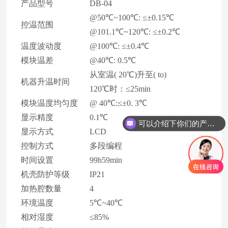
产品型号
DB-04
@50℃~100℃: ≤±0.15℃
控温范围
@101.1℃~120℃: ≤±0.2℃
温度波动度
@100℃: ≤±0.4℃
模块温差
@40℃: 0.5℃
从室温( 20℃)升至( to)
机器升温时间
120℃时：≤25min
模块温度均匀度
@ 40℃:≤±0. 3℃
显示精度
0.1℃
可以介绍下你们的产品么
显示方式
LCD
控制方式
多段编程
时间设置
99h59min
机壳防护等级
IP21
加热腔数量
4
环境温度
5℃~40℃
相对湿度
≤85%