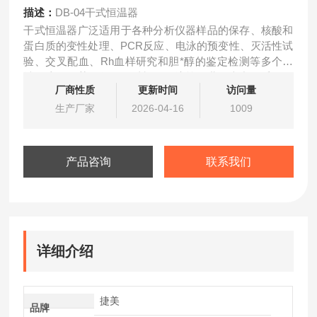
描述：
DB-04干式恒温器
干式恒温器广泛适用于各种分析仪器样品的保存、核酸和
蛋白质的变性处理、PCR反应、电泳的预变性、灭活性试
验、交叉配血、Rh血样研究和胆*醇的鉴定检测等多个领
域。遍及医药、化工、质检、环境等行业。本产品采用微
厂商性质
更新时间
访问量
电脑控制，控温精度高，可自定义工作温度梯度编程，可
同时对多个模块进行加热,为市场多功能金属浴产品。
生产厂家
2026-04-16
1009
产品咨询
联系我们
详细介绍
捷美
品牌