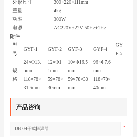
外形尺寸
300×220×111mm
重量
4kg
功率
300W
电源
AC220V±22V 50Hz±1Hz
附件
型
GY
GYF-1
GYF-2
GYF-3
GYF-4
号
F-5
24×Φ13.
12×Φ1
10×Φ16.5
96×Φ7.6
规
5mm
1mm
mm
mm
格
118×78×
59×78×
59×78×30
118×78×
31.5mm
30mm
mm
40mm
产品咨询