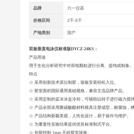
品牌
六一仪器
价格区间
2千-5千
产地类别
国产
双板垂直电泳仪标准版
DYCZ-24KS：
产品用途
用于生化分析研究中对荷电颗粒进行分离、提纯或制备。
特点
☆ 采用创新技术原位制胶，玻板安装轻松入位。
☆ 胶室面积国际通用基础规格，兼容主流品牌产品。
☆ 采用定制的蓝冰冰盒冷却，可辅助以转子进行磁力搅
☆ 产品全部采用聚碳酸酯材料模具注塑成型，耐腐蚀，
☆ 产品结构新颖美观，人性化设计，易于操作与维护。
☆ 为重复性实验结果提供优良标准制式平台。
☆ 创新特制 1mm 不碎胶室玻板。