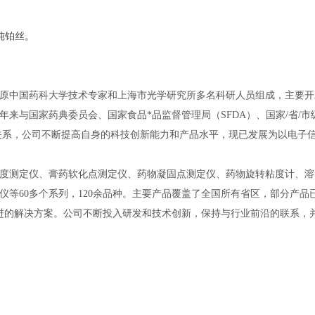
属纯铂丝。
是由原中国药科大学技术专家和上海市光学研究所多名科研人员组成，主要
来与国家药典委员会、国家食品*品监督管理局（SFDA）、国家/省/市
关系，公司不断提高自身的科技创新能力和产品水平，现已发展为以电子
度测定仪、膏药软化点测定仪、药物凝固点测定仪、药物旋转粘度计、溶
等60多个系列，120余品种。主要产品覆盖了全国所有省区，部分产品
进的解决方案。公司不断投入研发和技术创新，保持与行业前沿的联系，