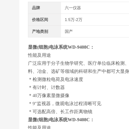
品牌
六一仪器
价格区间
1.5万-2万
产地类别
国产
显微(细胞)电泳系统
WD-9408C：
性能及用途
广泛应用于分子生物学研究、医疗单位临床检测
料、冶金、选矿等领域的科研和生产中都可大显
＊检测微粒电荷及电泳速度
＊有计时、计数器
＊40万像素显微摄像
＊9″监视器，微观电泳过程清晰可见
＊可选配高倍、长工作距离物镜
显微(细胞)电泳系统
WD-9408C：
性能及用途