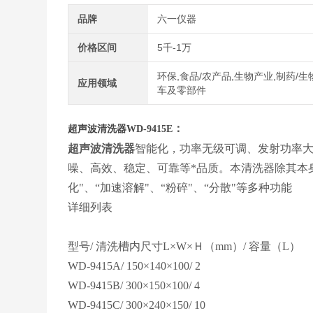
品牌
六一仪器
价格区间
5千-1万
环保,食品/农产品,生物产业,制药/生
应用领域
车及零部件
：
超声波清洗器WD-9415E
超声波清洗器
智能化，功率无级可调、发射功率
噪、高效、稳定、可靠等*品质。本清洗器除其本身
化"、“加速溶解"、“粉碎"、“分散"等多种功能
详细列表
型号/ 清洗槽内尺寸L×W×Ｈ（mm）/ 容量（L）
WD-9415A
/ 150×140×100/ 2
WD-9415B
/ 300×150×100/ 4
WD-9415C
/ 300×240×150/ 10