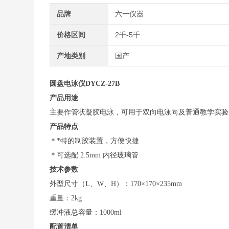
品牌
六一仪器
价格区间
2千-5千
产地类别
国产
圆盘电泳仪
DYCZ-27B
产品用途
主要作管状凝胶电泳，可用于双向电泳向及普通教学实验
产品特点
＊*特的制胶装置，方便快捷
＊可选配 2.5mm 内径玻璃管
技术参数
外型尺寸（L、W、H）：170×170×235mm
重量：2kg
缓冲液总容量：1000ml
配置清单