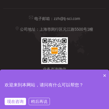
电子邮箱：
zzh@tj-sci.com
公司地址：上海市闵行区元江路5500号1幢
业务咨询微信
×
Copyright © 2026 仪研智造（上海）药检仪器有限公司版权所有
备
欢迎来到本网站，请问有什么可以帮您？
案号：沪ICP备2024092209号-1
sitemap.xml
技术支持：
化工仪
器网
管理登陆
现在咨询
稍后再说