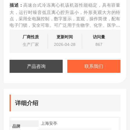
描述：
高速台式冷冻离心机该机器性能稳定，具有容量
大，运行时噪音低且离心腔升温小，外形美观大方的特
点，采用全电脑控制，数字显示，直观，操作简便，配有
电子门锁，安全可靠。可广泛用于生物学、化学、医学、
药学、食品及环保等试验科研单位，可用于对血浆及其他
厂商性质
更新时间
访问量
悬浮物液体进行分离制备工作。
生产厂家
2026-04-28
867
产品咨询
联系我们
详细介绍
上海安亭
品牌