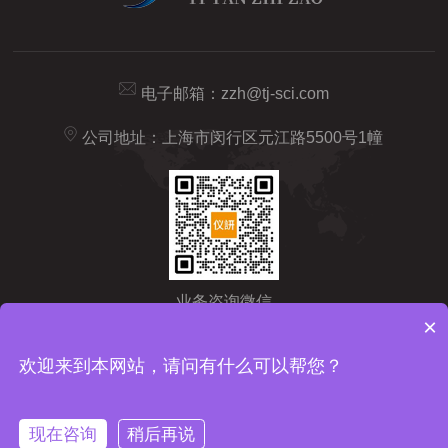
电子邮箱：
zzh@tj-sci.com
公司地址：上海市闵行区元江路5500号1幢
业务咨询微信
×
Copyright © 2026 仪研智造（上海）药检仪器有限公司版权所有
备
欢迎来到本网站，请问有什么可以帮您？
案号：沪ICP备2024092209号-1
sitemap.xml
技术支持：
化工仪
器网
管理登陆
现在咨询
稍后再说