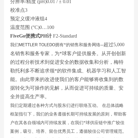
分辨率/精度 (pH)0.01 / ± 0.01
校准点3
预定义缓冲液组4
温度范围 (°C)0…100
FiveGo便携式PH计
F2-Standard
--超过5,000
我们
METTLER TOLEDO
拥有*的销售和服务网络
名销售和服务专家，为*球客户提供服务。
从开创创新
的过程分析技术到促进安全的数据收集和分析，梅特
勒托利多不断追求领*的软件集成、机器学习和人工智
能。
由此带来的改进使我们的客户能够将收集到的数
据转化为可操作的见解，从而促进可持续的质量、安
全并提高生产率。
我们定期通过各种方式与股东们进行联络互动。
在总体战略
框架指引下，我们的业务遵循长期可持续发展的原则，帮助客
户在其各自领域内可持续发展，在我们*球供应链中推广较佳
案例，吸引、培养、留住优秀员工，遵循较佳公司管理规范。