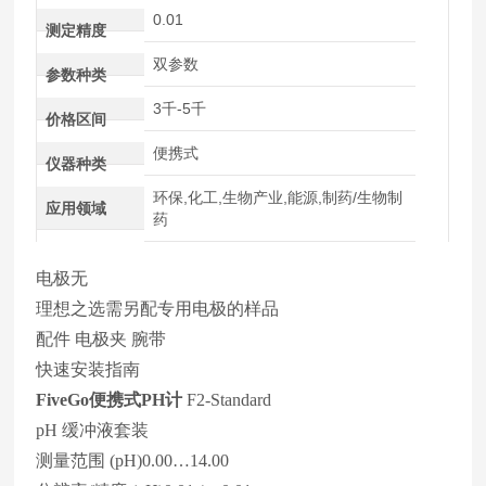
0.01
测定精度
双参数
参数种类
3千-5千
价格区间
便携式
仪器种类
环保,化工,生物产业,能源,制药/生物制
应用领域
药
电极无
理想之选需另配专用电极的样品
配件 电极夹 腕带
快速安装指南
FiveGo便携式PH计
F2-Standard
pH 缓冲液套装
测量范围 (pH)0.00…14.00