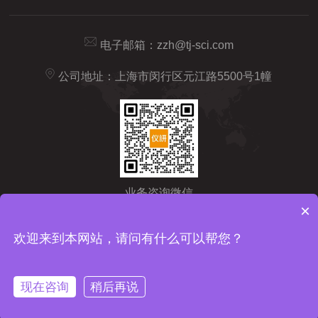
电子邮箱：
zzh@tj-sci.com
公司地址：上海市闵行区元江路5500号1幢
业务咨询微信
×
Copyright © 2026 仪研智造（上海）药检仪器有限公司版权所有
备
欢迎来到本网站，请问有什么可以帮您？
案号：沪ICP备2024092209号-1
sitemap.xml
技术支持：
化工仪
器网
管理登陆
现在咨询
稍后再说