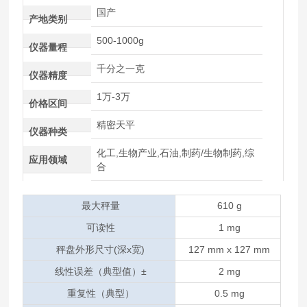
国产
产地类别
500-1000g
仪器量程
千分之一克
仪器精度
1万-3万
价格区间
精密天平
仪器种类
化工,生物产业,石油,制药/生物制药,综
应用领域
合
最大秤量
610 g
可读性
1 mg
秤盘外形尺寸(深x宽)
127 mm x 127 mm
线性误差（典型值）±
2 mg
重复性（典型）
0.5 mg