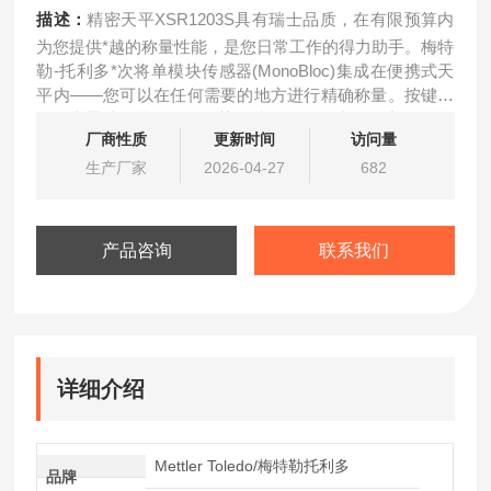
描述：
精密天平XSR1203S具有瑞士品质，在有限预算内
为您提供*越的称量性能，是您日常工作的得力助手。梅特
勒-托利多*次将单模块传感器(MonoBloc)集成在便携式天
平内——您可以在任何需要的地方进行精确称量。按键触
发的内置砝码校正，确保获得精确的称量结果。*新平整设
厂商性质
更新时间
访问量
计，使ML天平易于清洁；直观的按键和明亮的背亮液晶显
示屏，使天平操作也极其简单。
生产厂家
2026-04-27
682
产品咨询
联系我们
详细介绍
Mettler Toledo/梅特勒托利多
品牌