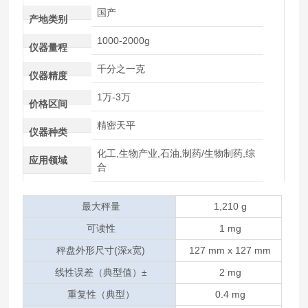
国产
产地类别
1000-2000g
仪器量程
千分之一克
仪器精度
1万-3万
价格区间
精密天平
仪器种类
化工,生物产业,石油,制药/生物制药,综
应用领域
合
最大秤量
1,210 g
可读性
1 mg
秤盘外形尺寸(深x宽)
127 mm x 127 mm
线性误差（典型值）±
2 mg
重复性（典型）
0.4 mg