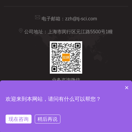
电子邮箱：
zzh@tj-sci.com
公司地址：上海市闵行区元江路5500号1幢
业务咨询微信
×
Copyright © 2026 仪研智造（上海）药检仪器有限公司版权所有
备
欢迎来到本网站，请问有什么可以帮您？
案号：沪ICP备2024092209号-1
sitemap.xml
技术支持：
化工仪
器网
管理登陆
现在咨询
稍后再说