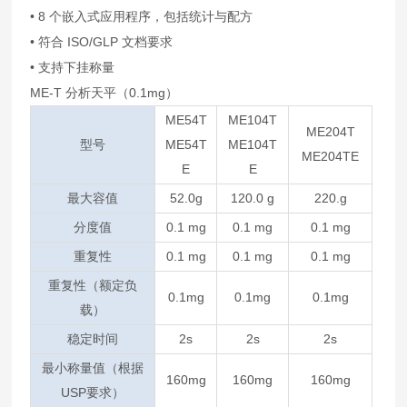
• 8 个嵌入式应用程序，包括统计与配方
• 符合 ISO/GLP 文档要求
• 支持下挂称量
ME-T 分析天平（0.1mg）
ME54T
ME104T
ME204T
型号
ME54T
ME104T
ME204TE
E
E
最大容值
52.0g
120.0 g
220.g
分度值
0.1 mg
0.1 mg
0.1 mg
重复性
0.1 mg
0.1 mg
0.1 mg
重复性（额定负
0.1mg
0.1mg
0.1mg
载）
稳定时间
2s
2s
2s
最小称量值（根据
160mg
160mg
160mg
USP要求）