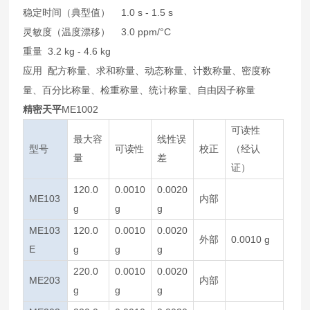
稳定时间（典型值） 1.0 s - 1.5 s
灵敏度（温度漂移） 3.0 ppm/°C
重量 3.2 kg - 4.6 kg
应用 配方称量、求和称量、动态称量、计数称量、密度称
量、百分比称量、检重称量、统计称量、自由因子称量
精密天平
ME1002
可读性
最大容
线性误
型号
可读性
校正
（经认
量
差
证）
120.0
0.0010
0.0020
ME103
内部
g
g
g
ME103
120.0
0.0010
0.0020
外部
0.0010 g
E
g
g
g
220.0
0.0010
0.0020
ME203
内部
g
g
g