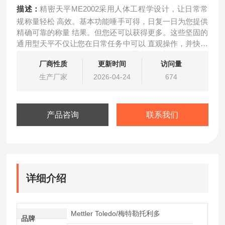
描述：
精密天平ME2002采用人体工程学设计，让日常常
规称量轻松 高效。基本功能唾手可得，日复一日为您提供
精确可靠的称量 结果。但您还可以获得更多。这些坚固的
通用型天平不仅让您在日常任务中可以 直观操作，并快速
获得结果，而且易于清洁，配有前置水平调节脚，仅需按
厂商性质
更新时间
访问量
动一键就可以进行内部校准。
生产厂家
2026-04-24
674
产品咨询
联系我们
详细介绍
Mettler Toledo/梅特勒托利多
品牌