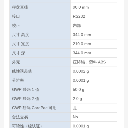
秤盘直径
90.0 mm
接口
RS232
校正
内部
尺寸 高度
344.0 mm
尺寸 宽度
210.0 mm
尺寸 深
344.0 mm
外壳
压铸铝，塑料 ABS
线性误差值
0.0002 g
分辨率
0.0001 g
GWP 砝码 1 值
50.0 g
GWP 砝码 2 值
2.0 g
GWP 砝码 CarePac 可用
是
合法交易
No
可读性（经认证）
0.0001 g