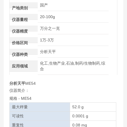
国产
产地类别
20-100g
仪器量程
万分之一克
仪器精度
1万-3万
价格区间
分析天平
仪器种类
化工,生物产业,石油,制药/生物制药,综
应用领域
合
分析天平
ME54
仪器简介：
规格 - ME54
最大秤量
52.0 g
可读性
0.0001 g
重复性
0.08 mg