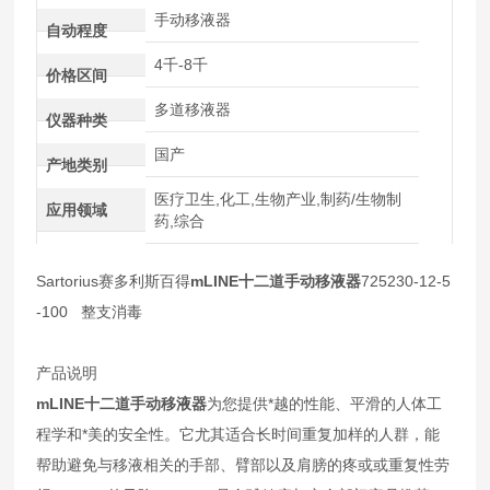
手动移液器
自动程度
4千-8千
价格区间
多道移液器
仪器种类
国产
产地类别
医疗卫生,化工,生物产业,制药/生物制
应用领域
药,综合
Sartorius赛多利斯百得
mLINE十二道手动移液器
725230-12-5
-100
整支消毒
产品说明
mLINE
十二
道手动移液器
为您提供*越的性能、平滑的人体工
程学和*美的安全性。它尤其适合长时间重复加样的人群，能
帮助避免与移液相关的手部、臂部以及肩膀的疼或或重复性劳