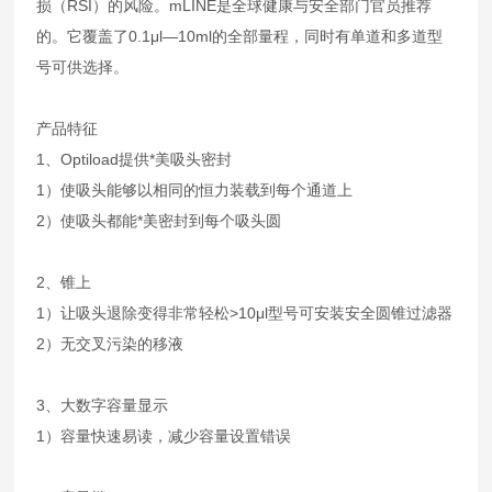
损（RSI）的风险。mLINE是全球健康与安全部门官员推荐
的。它覆盖了0.1μl—10ml的全部量程，同时有单道和多道型
号可供选择。
产品特征
1、Optiload提供*美吸头密封
1）使吸头能够以相同的恒力装载到每个通道上
2）使吸头都能*美密封到每个吸头圆
2、锥上
1）让吸头退除变得非常轻松>10μl型号可安装安全圆锥过滤器
2）无交叉污染的移液
3、大数字容量显示
1）容量快速易读，减少容量设置错误