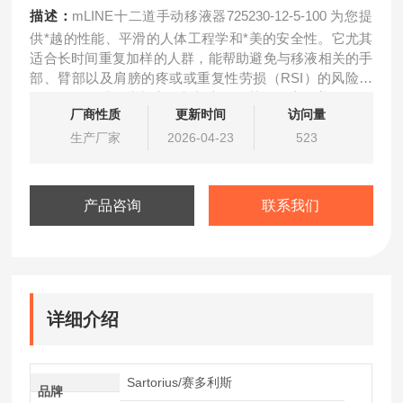
描述：
mLINE十二道手动移液器725230-12-5-100 为您提
供*越的性能、平滑的人体工程学和*美的安全性。它尤其
适合长时间重复加样的人群，能帮助避免与移液相关的手
部、臂部以及肩膀的疼或或重复性劳损（RSI）的风险。
mLINE是全球健康与安全部门官员推荐的。它覆盖了0.1μl
厂商性质
更新时间
访问量
—10ml的全部量程，同时有单道和多道型号可供选择。
生产厂家
2026-04-23
523
产品咨询
联系我们
详细介绍
Sartorius/赛多利斯
品牌