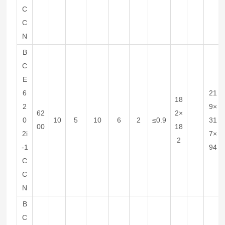
C
C
N
B
C
E
6
21
18
2
9×
62
2×
0
10
5
10
6
2
≤0.9
31
00
18
2i
7×
2
-1
94
C
C
N
B
C