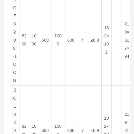
C
E
8
21
18
2
9×
82
10
100
2×
0
500
600
4
≤0.9
31
00
00
0
18
0i
7×
2
-1
94
C
C
N
B
C
E
8
21
18
2
9×
82
10
100
2×
0
500
600
7
≤0.9
31