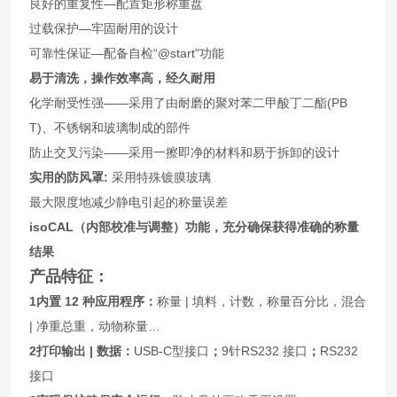
良好的重复性—配置矩形称重盘
过载保护—牢固耐用的设计
可靠性保证—配备自检“@start"功能
易于清洗，操作效率高，经久耐用
化学耐受性强——采用了由耐磨的聚对苯二甲酸丁二酯(PB
T)、不锈钢和玻璃制成的部件
防止交叉污染——采用一擦即净的材料和易于拆卸的设计
实用的防风罩:
采用特殊镀膜玻璃
最大限度地减少静电引起的称量误差
isoCAL
（内部校准与调整）功能，充分确保获得准确的称量
结果
产品特征：
1
内置 12 种应用程序：
称量 | 填料，计数，称量百分比，混合
| 净重总重，动物称量…
2
打印输出 | 数据：
USB-C型接口
；
9针RS232 接口
；
RS232
接口