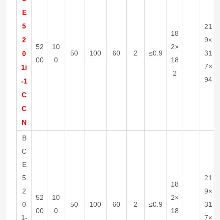
E
5
21
18
2
9×
52
10
2×
50
100
60
2
≤0.9
31
0
00
0
18
7×
1i
2
94
-1
C
C
N
B
C
E
5
21
18
2
9×
52
10
2×
0
50
100
60
2
≤0.9
31
00
0
18
1-
7×