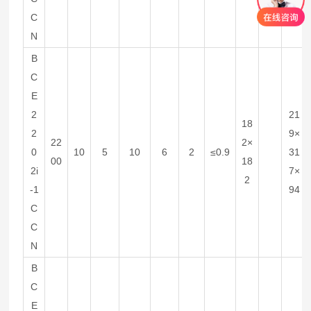
C
N
B
C
E
2
21
18
2
9×
22
2×
0
10
5
10
6
2
≤0.9
31
00
18
2i
7×
2
-1
94
C
C
N
B
C
E