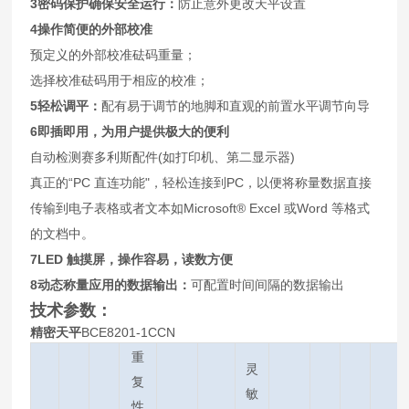
3
密码保护确保安全运行：
防止意外更改天平设置
4
操作简便的外部校准
预定义的外部校准砝码重量；
选择校准砝码用于相应的校准；
5
轻松调平：
配有易于调节的地脚和直观的前置水平调节向导
6
即插即用，为用户提供极大的便利
自动检测赛多利斯配件(如打印机、第二显示器)
真正的“PC 直连功能"，轻松连接到PC，以便将称量数据直接
传输到电子表格或者文本如Microsoft® Excel 或Word 等格式
的文档中。
7LED
触摸屏，操作容易，读数方便
8
动态称量应用的数据输出：
可配置时间间隔的数据输出
技术参数：
精密天平
BCE8201-1CCN
重
灵
复
敏
性