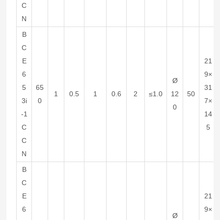
C
N
B
C
E
21
6
9×
Ø
5
65
31
1
0.5
1
0.6
2
≤1.0
12
50
3i
0
7×
0
-1
14
C
5
C
N
B
C
E
21
6
9×
Ø