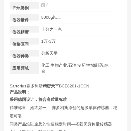
国产
产地类别
5000g以上
仪器量程
十分之一克
仪器精度
1万-3万
价格区间
分析天平
仪器种类
化工,生物产业,石油,制药/生物制药,综
应用领域
合
Sartorius赛多利斯
精密天平
BCE8201-1CCN
产品说明：
采用德国设计，符合高质量标准
精准称量，始终如一 —赛多利斯原创的超级单体传感器，稳
定可靠
同类产品难以企及的快速稳定时间—搭载优良称量传感器