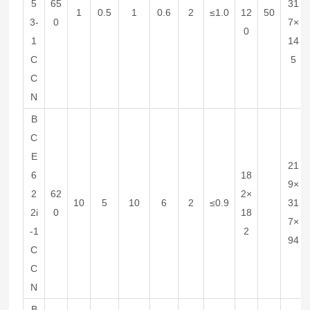
5
65
31
1
0.5
1
0.6
2
≤1.0
12
50
3-
0
7×
0
1
14
C
5
C
N
B
C
E
21
6
18
9×
2
62
2×
10
5
10
6
2
≤0.9
31
2i
0
18
7×
-1
2
94
C
C
N
B