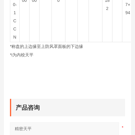
00
00
0
18
0-
7×
2
1
94
C
C
N
*称盘的上边缘至上防风罩面板的下边缘
*i为内校天平
产品咨询