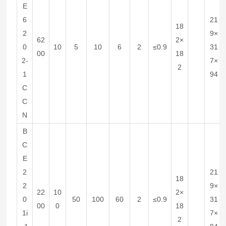
E
6
21
18
2
9×
62
2×
0
10
5
10
6
2
≤0.9
31
00
18
2-
7×
2
1
94
C
C
N
B
C
E
2
21
18
2
9×
22
10
2×
0
50
100
60
2
≤0.9
31
00
0
18
1i
7×
2