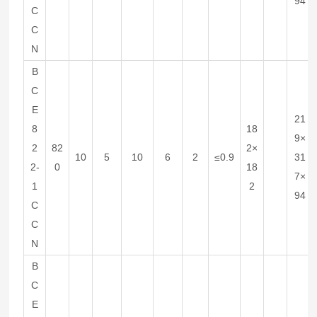
94
C
C
N
B
C
E
21
8
18
9×
2
82
2×
10
5
10
6
2
≤0.9
31
2-
0
18
7×
1
2
94
C
C
N
B
C
E