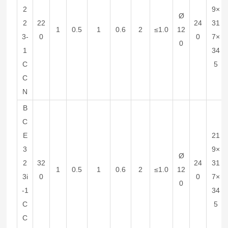
2
9×
Ø
2
22
24
31
1
0.5
1
0.6
2
≤1.0
12
3-
0
0
7×
0
1
34
C
5
C
N
B
C
E
21
3
9×
Ø
2
32
24
31
1
0.5
1
0.6
2
≤1.0
12
3i
0
0
7×
0
-1
34
C
5
C