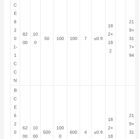
C
E
8
21
18
2
9×
82
10
2×
0
50
100
100
7
≤0.9
31
00
0
18
1-
7×
2
1
94
C
C
N
B
C
E
6
21
18
2
9×
62
10
100
2×
0
500
600
4
≤0.9
31
00
00
0
18