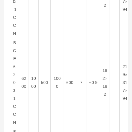
0i
7×
2
-1
94
C
C
N
B
C
E
6
21
18
2
9×
62
10
100
2×
0
500
600
7
≤0.9
31
00
00
0
18
0-
7×
2
1
94
C
C
N
B