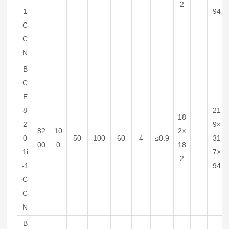
2
1
94
C
C
N
B
C
E
8
21
18
2
9×
82
10
2×
0
50
100
60
4
≤0.9
31
00
0
18
1i
7×
2
-1
94
C
C
N
B