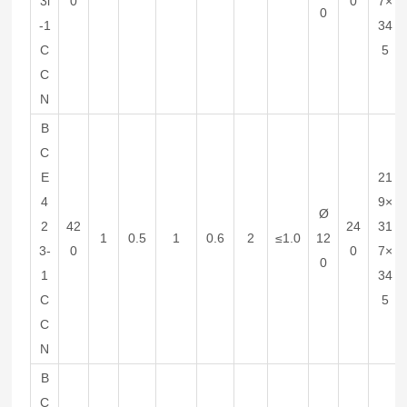
3i
0
0
7×
0
-1
34
C
5
C
N
B
C
E
21
4
9×
Ø
2
42
24
31
1
0.5
1
0.6
2
≤1.0
12
3-
0
0
7×
0
1
34
C
5
C
N
B
C