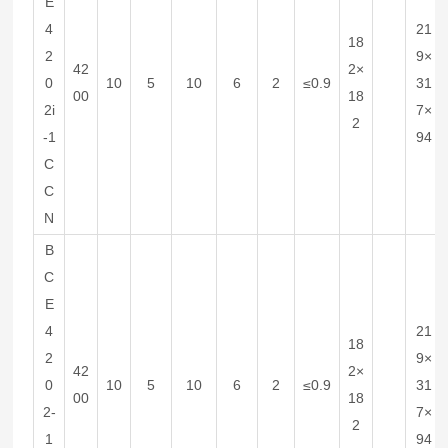
E
4
21
18
2
9×
42
2×
0
10
5
10
6
2
≤0.9
31
00
18
2i
7×
2
-1
94
C
C
N
B
C
E
4
21
18
2
9×
42
2×
0
10
5
10
6
2
≤0.9
31
00
18
2-
7×
2
1
94