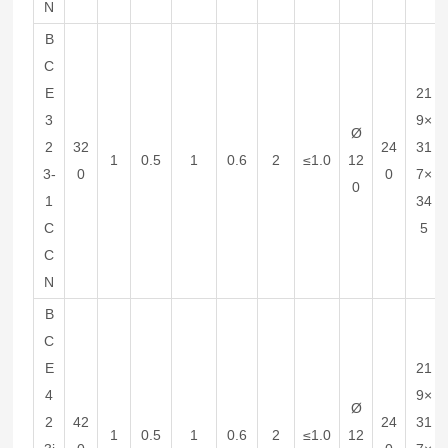
N
B
C
E
21
3
9×
Ø
2
32
24
31
1
0.5
1
0.6
2
≤1.0
12
3-
0
0
7×
0
1
34
C
5
C
N
B
C
E
21
4
9×
Ø
2
42
24
31
1
0.5
1
0.6
2
≤1.0
12