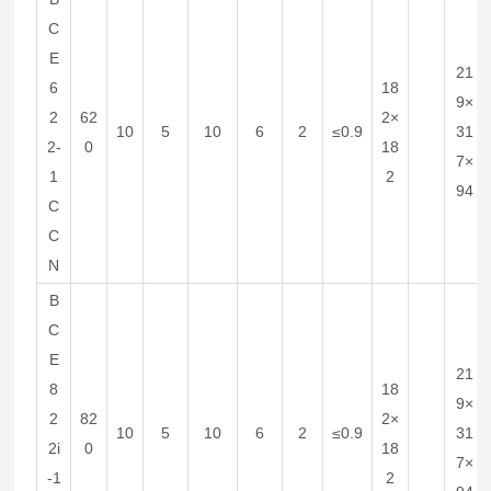
C
E
21
6
18
9×
2
62
2×
10
5
10
6
2
≤0.9
31
2-
0
18
7×
1
2
94
C
C
N
B
C
E
21
8
18
9×
2
82
2×
10
5
10
6
2
≤0.9
31
2i
0
18
7×
-1
2