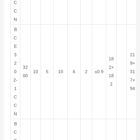
C
C
N
B
C
E
3
21
18
2
9×
32
2×
0
10
5
10
6
2
≤0.9
31
00
18
2-
7×
2
1
94
C
C
N
B
C