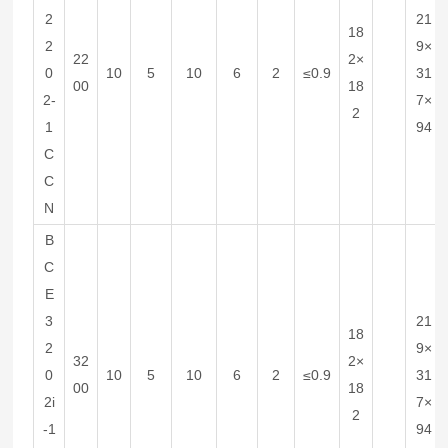
2
21
18
2
9×
22
2×
0
10
5
10
6
2
≤0.9
31
00
18
2-
7×
2
1
94
C
C
N
B
C
E
3
21
18
2
9×
32
2×
0
10
5
10
6
2
≤0.9
31
00
18
2i
7×
2
-1
94