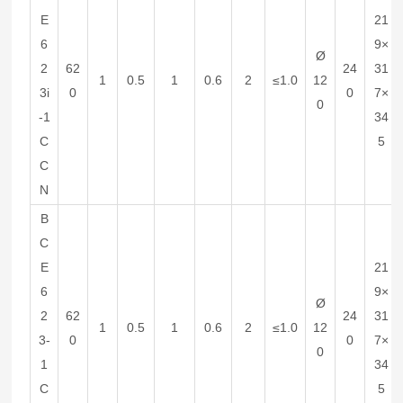
E
21
6
9×
Ø
2
62
24
31
1
0.5
1
0.6
2
≤1.0
12
3i
0
0
7×
0
-1
34
C
5
C
N
B
C
E
21
6
9×
Ø
2
62
24
31
1
0.5
1
0.6
2
≤1.0
12
3-
0
0
7×
0
1
34
C
5