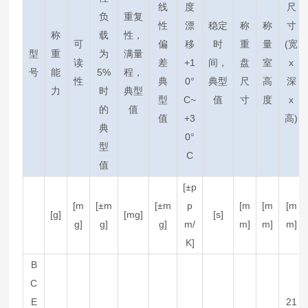
线
度
尺
负
重复
性
漂
稳定
称
称
寸
称
载
性，
可
偏
移
时
重
量
(宽
型
重
为
满量
读
差
+1
间，
盘
室
x
号
能
5%
程，
性
典
0°
典型
尺
高
深
力
时
典型
型
C~
值
寸
度
x
的
值
值
+3
高)
典
0°
型
C
值
[±p
[m
[±m
[±m
p
[m
[m
[m
[g]
[mg]
[s]
g]
g]
g]
m/
m]
m]
m]
K]
B
C
E
21