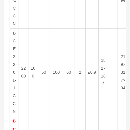
-1
94
C
C
N
B
C
E
2
21
18
2
9×
22
10
2×
0
50
100
60
2
≤0.9
31
00
0
18
1-
7×
2
1
94
C
C
N
B
C